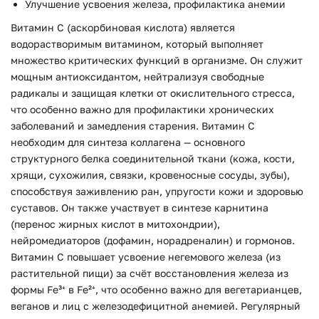
Улучшение усвоения железа, профилактика анемии
Витамин C (аскорбиновая кислота) является
водорастворимым витамином, который выполняет
множество критических функций в организме. Он служит
мощным антиоксидантом, нейтрализуя свободные
радикалы и защищая клетки от окислительного стресса,
что особенно важно для профилактики хронических
заболеваний и замедления старения. Витамин C
необходим для синтеза коллагена — основного
структурного белка соединительной ткани (кожа, кости,
хрящи, сухожилия, связки, кровеносные сосуды, зубы),
способствуя заживлению ран, упругости кожи и здоровью
суставов. Он также участвует в синтезе карнитина
(перенос жирных кислот в митохондрии),
нейромедиаторов (дофамин, норадреналин) и гормонов.
Витамин C повышает усвоение негемового железа (из
растительной пищи) за счёт восстановления железа из
формы Fe³⁺ в Fe²⁺, что особенно важно для вегетарианцев,
веганов и лиц с железодефицитной анемией. Регулярный