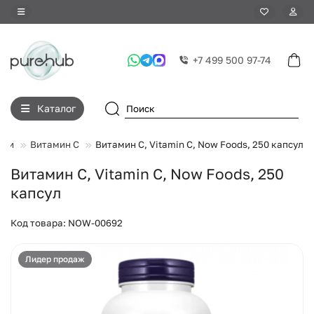
+7 499 500 97-74
Каталог
вки
Витамин C
Витамин C, Vitamin C, Now Foods, 250 капсул
Витамин C, Vitamin C, Now Foods, 250
капсул
Код товара: NOW-00692
Лидер продаж