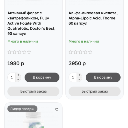
Активный фолат с
Альфа-липоевая кислота,
кватрефоликом, Fully
Alpha-Lipoic Acid, Thorne,
Active Folate With
60 капсул
Quatrefolic, Doctor's Best,
90 капсул
Много в наличии
Много в наличии
1980 р
3950 р
В корзину
В корзину
Быстрый заказ
Быстрый заказ
Лидер продаж