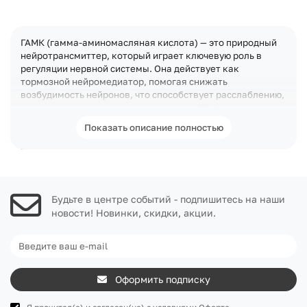
ГАМК (гамма-аминомасляная кислота) — это природный
нейротрансмиттер, который играет ключевую роль в
регуляции нервной системы. Она действует как
тормозной нейромедиатор, помогая снижать
возбудимость нейронов, что способствует расслаблению,
уменьшению стресса и улучшению сна. ГАМК
поддерживает психоэмоциональное равновесие, может
Показать описание полностью
снижать тревожность, улучшать настроение и
способствовать концентрации внимания. Она также
может оказывать положительное влияние на мышечное
восстановление, так как стимулирует выработку гормона
роста. ГАМК синтезируется в организме, но ее уровень
Будьте в центре событий - подпишитесь на наши
может снижаться при стрессе, недосыпе или
несбалансированном питании. Пищевые источники
новости! Новинки, скидки, акции.
(ферментированные продукты, такие как кимчи, или
зеленый чай) содержат ее в небольших количествах,
поэтому ГАМК часто принимают в виде добавок, особенно
для снятия стресса, улучшения качества сна или при
высоких умственных и физических нагрузках.
Оформить подписку