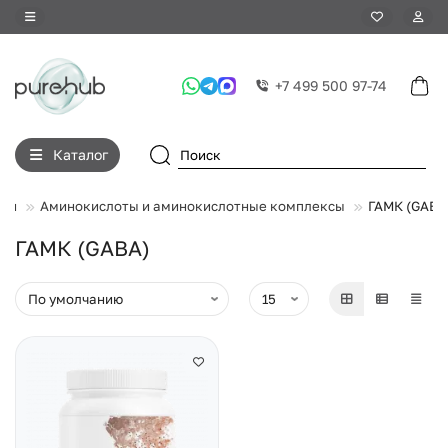
+7 499 500 97-74
Каталог
вки
Аминокислоты и аминокислотные комплексы
ГАМК (GABA
ГАМК (GABA)