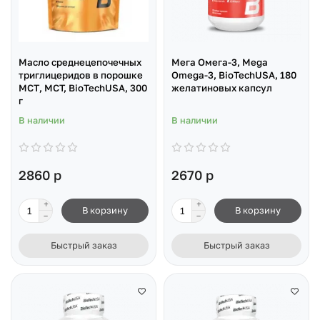
Масло среднецепочечных
Мега Омега-3, Mega
триглицеридов в порошке
Omega-3, BioTechUSA, 180
МСТ, MCT, BioTechUSA, 300
желатиновых капсул
г
В наличии
В наличии
2860 р
2670 р
В корзину
В корзину
Быстрый заказ
Быстрый заказ