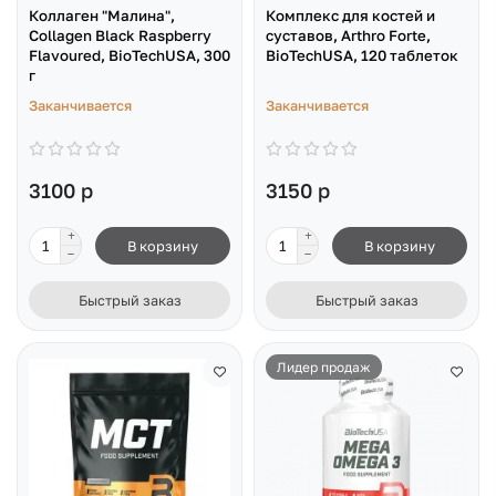
Коллаген "Малина",
Комплекс для костей и
Collagen Black Raspberry
суставов, Arthro Forte,
Flavoured, BioTechUSA, 300
BioTechUSA, 120 таблеток
г
Заканчивается
Заканчивается
3100 р
3150 р
В корзину
В корзину
Быстрый заказ
Быстрый заказ
Лидер продаж