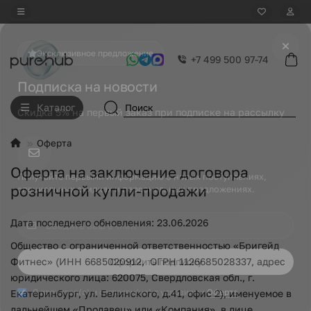
Эксклюзивное предложение
+7 499 500 97-74
Подписка на новости
Каталог
Скидка 5% на первый заказ при подписке на рассылку
Оферта
Оферта на заключение договора
Получайте первыми информацию о новых поступлениях,
розничной купли-продажи
специальных скидках и персональных предложениях.
Дата последнего обновления: 23.06.2026
Общество с ограниченной ответственностью «Бригейд
Фитнес» (ИНН 6685020912, ОГРН 1126685028337, адрес
Оформить подписку
юридического лица: 620075, Свердловская обл., г.
Я прочитал(а) и согласен(на) с условиями
Оферта
Екатеринбург, ул. Белинского, д.41, офис 2), именуемое в
дальнейшем «Продавец» или «Компания», в лице