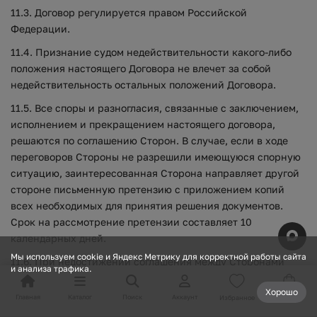
11.3. Договор регулируется правом Российской
Федерации.
11.4. Признание судом недействительности какого-либо
положения настоящего Договора не влечет за собой
недействительность остальных положений Договора.
11.5. Все споры и разногласия, связанные с заключением,
исполнением и прекращением настоящего договора,
решаются по соглашению Сторон. В случае, если в ходе
переговоров Стороны не разрешили имеющуюся спорную
ситуацию, заинтересованная Сторона направляет другой
стороне письменную претензию с приложением копий
всех необходимых для принятия решения документов.
Срок на рассмотрение претензии составляет 10
календарных дней.
Мы используем cookie и Яндекс Метрику для корректной работы сайта
11.6. При недостижении соглашения между Сторонами
и анализа трафика.
споры и разногласия передаются на рассмотрение суда по
Хорошо
месту нахождения Истца.
Главная
Каталог
Поиск
Аккаунт
Избранное
Корзина
12. РЕКВИЗИТЫ КОМПАНИИ