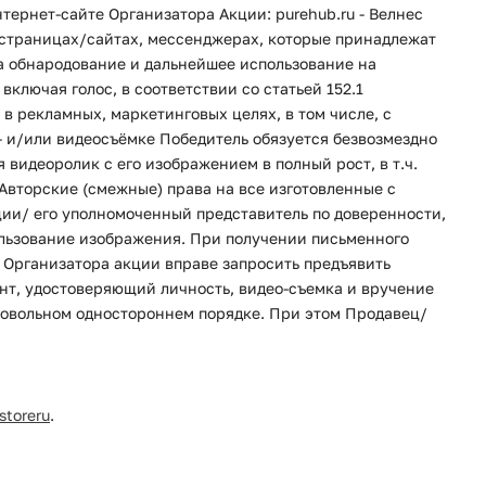
ернет-сайте Организатора Акции: purehub.ru - Велнес
х/страницах/сайтах, мессенджерах, которые принадлежат
на обнародование и дальнейшее использование на
лючая голос, в соответствии со статьей 152.1
в рекламных, маркетинговых целях, в том числе, с
- и/или видеосъёмке Победитель обязуется безвозмездно
видеоролик с его изображением в полный рост, в т.ч.
Авторские (смежные) права на все изготовленные с
ии/ его уполномоченный представитель по доверенности,
ользование изображения. При получении письменного
 Организатора акции вправе запросить предъявить
нт, удостоверяющий личность, видео-съемка и вручение
бровольном одностороннем порядке. При этом Продавец/
storeru
.