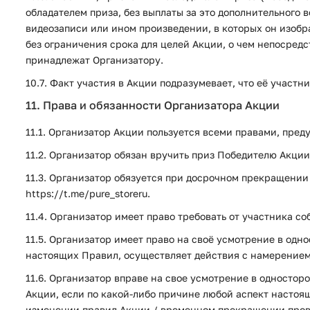
обладателем приза, без выплаты за это дополнительного 
видеозаписи или ином произведении, в которых он изоб
без ограничения срока для целей Акции, о чем непосред
принадлежат Организатору.
10.7. Факт участия в Акции подразумевает, что её учас
11. Права и обязанности Организатора Акции
11.1. Организатор Акции пользуется всеми правами, пр
11.2. Организатор обязан вручить приз Победителю Акци
11.3. Организатор обязуется при досрочном прекращени
https://t.me/pure_storeru.
11.4. Организатор имеет право требовать от участника 
11.5. Организатор имеет право на своё усмотрение в од
настоящих Правил, осуществляет действия с намерением 
11.6. Организатор вправе на свое усмотрение в односто
Акции, если по какой-либо причине любой аспект настоя
изменении правил Акции / временном прекращении прове