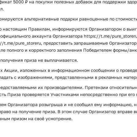
фикат 5000 ₽ на покупки полезных добавок для поддержки здо
л.
формируются альтернативные подарки равноценные по стоимост
сно настоящим Правилам, информируются Организатором о выи
 официального аккаунта Организатора https://t.me/pure_storer
://t.me/pure_storeru, предоставить запрашиваемые Организато
ле полного и корректного заполнения Победителем формы/анк
 получения приза не выплачивается.
виях Акции, изложенных в информационном сообщении о проведе
падать с изображениями, представленными в рекламных матер
предоставляемыми их производителями. Претензии относительн
сть Приза проверяется Участниками непосредственно при его 
телем Организатора розыгрыша и не сообщил ему информацию, 
право на получение приза. В этом случае Организатор вправе 
вным призом на своё усмотрение.