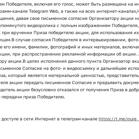
 Победителя, включая его голос, может быть размещена на инт
еграмм-канале Telegram Web, а также на всех интернет-канала
ещения, давая свое письменное согласие Организатору акции 
помянутого видеоролика с полным изображением Победителя, вк
при вручении Приза победителю акции, для использования их 
цам.В случае согласия Победителя в интервьюировании, фото
 его имени, фамилии, фотографий и иных материалов, включая 
 акции, при распространении рекламной информации об акции. 
ру акции.В целях исполнения данного пункта Организатор акц
исьменное Согласие на фото- и видеосъемку и дальнейшее исп
иза, который является материальной ценностью, представитель
еля акции передать письменное Согласие и предъявить докуме
бедитель акции безусловно отказался от получения Приза в до
о передачи приза Победителю.
 доступе в сети Интернет в телеграм-канале
https://t.me/pure_