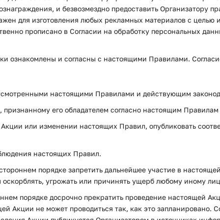
вознаграждения, и безвозмездно предоставить Организатору пр
ражен для изготовления любых рекламных материалов с целью 
ственно прописано в Согласии на обработку персональных дан
тники ознакомлены и согласны с настоящими Правилами. Соглас
едусмотренными настоящими Правилами и действующим законод
и, признанному его обладателем согласно настоящим Правилам
и Акции или изменении настоящих Правил, опубликовать соот
соблюдения настоящих Правил.
ностороннем порядке запретить дальнейшее участие в настояще
оскорблять, угрожать или причинять ущерб любому иному лицу
роннем порядке досрочно прекратить проведение настоящей Ак
щей Акции не может проводиться так, как это запланировано.
дения Акции публикуется Организатором в источниках информа