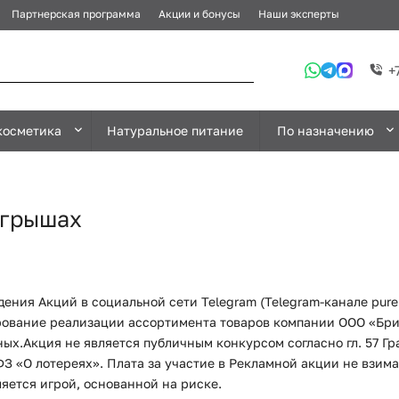
Партнерская программа
Акции и бонусы
Наши эксперты
+
косметика
Натуральное питание
По назначению
ыгрышах
ения Акций в социальной сети Telegram (Telegram-канале pure
рование реализации ассортимента товаров компании ООО «Бр
ьных.Акция не является публичным конкурсом согласно гл. 57 Г
З «О лотереях». Плата за участие в Рекламной акции не взима
яется игрой, основанной на риске.