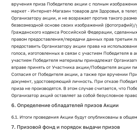
вручения приза Победителю акции с полным изображением
маркет - Интернет-Магазин товаров для Здоровья, в тел
Организатору акции, и не возражает против такого разм
безвозмездной основе своих изображений (фотографий)/у
Гражданского кодекса Российской Федерации, сделанных 
правом предоставления/передачи данных прав третьим ли
предоставить Организатору акции права на использование
голоса, изготовленных в связи с участием Победителя в
участием Победителя материалы принадлежат Организато
вправе принять от Участника акции/Победителя акции п
Согласия от Победителя акции, а также при вручении Пр
документ, удостоверяющий личность. При отказе Победит
приза не производятся. В этом случае считается, что По
Организатор акций оставляет за собой безусловное прав
6. Определение обладателей призов Акции
6.1. Итоги проведения Акции будут опубликованы в общем
7. Призовой фонд и порядок выдачи призов