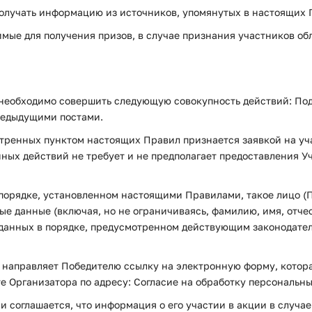
получать информацию из источников, упомянутых в настоящих 
имые для получения призов, в случае признания участников об
 необходимо совершить следующую совокупность действий: Подпи
предыдущими постами.
тренных пунктом настоящих Правил признается заявкой на уча
нных действий не требует и не предполагает предоставления 
 порядке, установленном настоящими Правилами, такое лицо (П
е данные (включая, но не ограничиваясь, фамилию, имя, отчес
ых данных в порядке, предусмотренном действующим законодат
л, направляет Победителю ссылку на электронную форму, котор
 Организатора по адресу: Согласие на обработку персональны
и соглашается, что информация о его участии в акции в случае