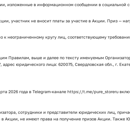
ции, изложенные в информационном сообщении в социальной с
ции, участник не вносит платы за участие в Акции. Приз — на
но к неограниченному кругу лиц, соответствующему требован
ящим Правилам, выше и далее по тексту именуемым Организато
дрес юридического лица: 620075, Свердловская обл., г. Екатери
арта 2026 года в Telegram-канале https://t.me/pure_storeru вкл
низатора, сотрудники и представители юридических лиц, прича
е в Акции, не имеют права на получение призов Акции. Также