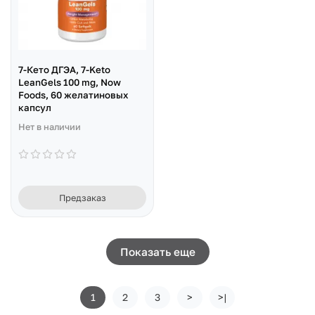
7-Кето ДГЭА, 7-Keto
LeanGels 100 mg, Now
Foods, 60 желатиновых
капсул
Нет в наличии
Предзаказ
Показать еще
1
2
3
>
>|