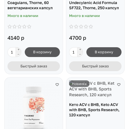
Coagulans, Thorne, 60
Undecylenic Acid Formula
вегетарианских капсул
SF722, Thorne, 250 капсул
Много в наличии
Много в наличии
4140 р
4700 р
В корзину
В корзину
Быстрый заказ
Быстрый заказ
Новинка
Кето ACV с BHB, Keto ACV
with BHB, Sports Research,
120 капсул