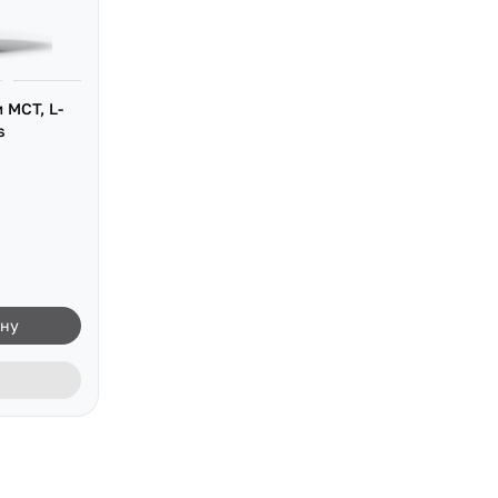
 MCT, L-
s
ину