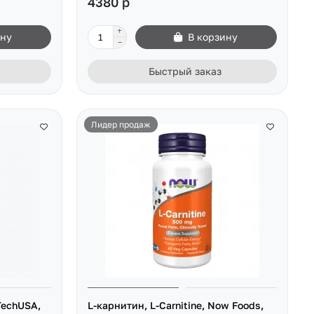
4380 р
ину
В корзину
Быстрый заказ
Лидер продаж
oTechUSA,
L-карнитин, L-Carnitine, Now Foods,