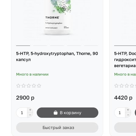
5-HTP, 5-hydroxytryptophan, Thorne, 90
5-HTP, Doc
капсул
гидроксит
вегетариа
Много в наличии
Много в на
2900 р
4420 р
В корзину
Быстрый заказ