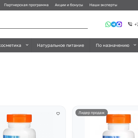
Партнерская программа
Акции и бонусы
Наши эксперты
+
косметика
Натуральное питание
По назначению
Лидер продаж