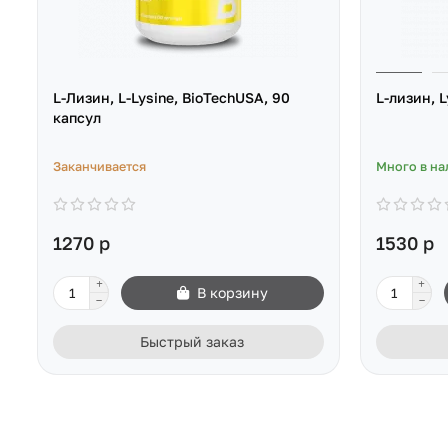
L-Лизин, L-Lysine, BioTechUSA, 90
L-лизин, L
капсул
Заканчивается
Много в на
1270 р
1530 р
В корзину
Быстрый заказ