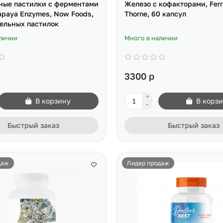
ные пастилки с ферментами
Железо с кофакторами, Ferr
apaya Enzymes, Now Foods,
Thorne, 60 капсул
ельных пастилок
личии
Много в наличии
3300 р
В корзину
В корз
Быстрый заказ
Быстрый заказ
даж
Лидер продаж