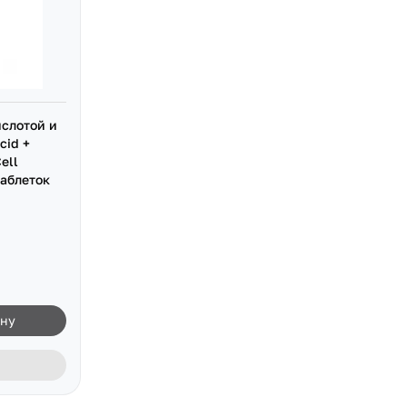
ислотой и
cid +
ell
таблеток
ину