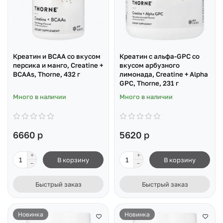
Креатин и BCAA со вкусом
Креатин с альфа-GPC со
персика и манго, Creatine +
вкусом арбузного
BCAAs, Thorne, 432 г
лимонада, Creatine + Alpha
GPC, Thorne, 231 г
Много в наличии
Много в наличии
6660 р
5620 р
В корзину
В корзину
Быстрый заказ
Быстрый заказ
Новинка
Новинка