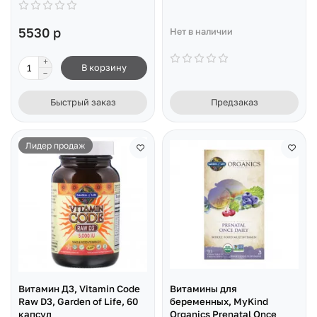
5530 р
Нет в наличии
В корзину
Быстрый заказ
Предзаказ
Лидер продаж
Витамин Д3, Vitamin Code
Витамины для
Raw D3, Garden of Life, 60
беременных, MyKind
капсул
Organics Prenatal Once