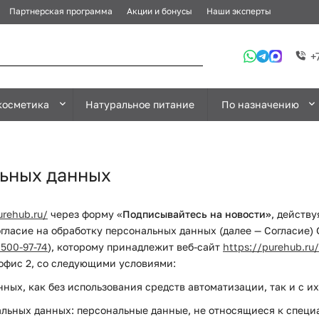
Партнерская программа
Акции и бонусы
Наши эксперты
+
косметика
Натуральное питание
По назначению
льных данных
urehub.ru/
через форму «
Подписывайтесь на новости»
, действу
огласие на обработку персональных данных (далее — Согласие
 500-97-74
), которому принадлежит веб-сайт
https://purehub.ru/
, офис 2, со следующими условиями:
нных, как без использования средств автоматизации, так и с и
альных данных: персональные данные, не относящиеся к специ