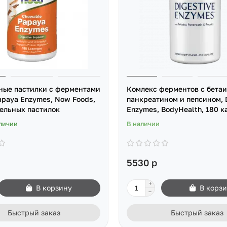
ные пастилки с ферментами
Комлекс ферментов с бетаи
apaya Enzymes, Now Foods,
панкреатином и пепсином, 
ельных пастилок
Enzymes, BodyHealth, 180 к
личии
В наличии
5530 р
В корзину
В корз
Быстрый заказ
Быстрый заказ