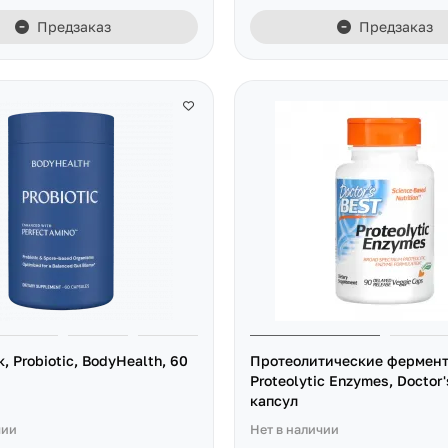
Предзаказ
Предзаказ
 Probiotic, BodyHealth, 60
Протеолитические фермент
Proteolytic Enzymes, Doctor'
капсул
чии
Нет в наличии