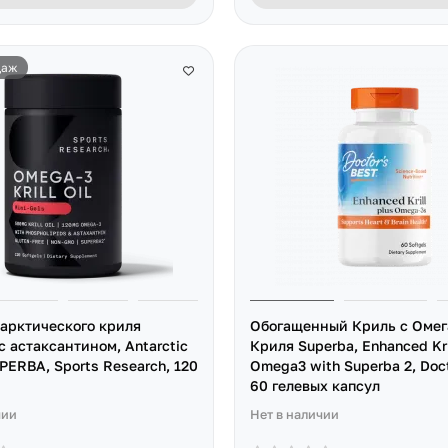
даж
арктического криля
Обогащенный Криль с Омег
 астаксантином, Antarctic
Криля Superba, Enhanced Kri
SUPERBA, Sports Research, 120
Omega3 with Superba 2, Doct
60 гелевых капсул
чии
Нет в наличии