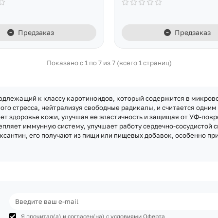
Предзаказ
Предзаказ
Показано с 1 по 7 из 7 (всего 1 страниц)
длежащий к классу каротиноидов, который содержится в микровод
ого стресса, нейтрализуя свободные радикалы, и считается одни
ает здоровье кожи, улучшая ее эластичность и защищая от УФ-повр
епляет иммунную систему, улучшает работу сердечно-сосудистой 
ксантин, его получают из пищи или пищевых добавок, особенно при
Я прочитал(а) и согласен(на) с условиями
Оферта