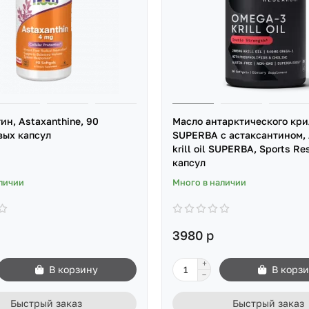
ин, Astaxanthine, 90
Масло антарктического кри
вых капсул
SUPERBA с астаксантином, 
krill oil SUPERBA, Sports Re
капсул
личии
Много в наличии
3980 р
В корзину
В корз
Быстрый заказ
Быстрый заказ