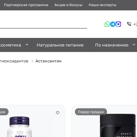
Партнерская программа
Акции и бонусы
Наши эксперты
+
косметика
Натуральное питание
По назначению
нтиоксидантов
Астаксантин
даж
Лидер продаж