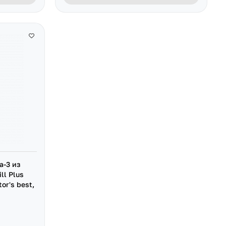
а-3 из
ll Plus
or's best,