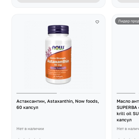
Лидер про
Астаксантин, Astaxanthin, Now foods,
Масло ант
60 капсул
SUPERBA с
krill oil 
капсул
Нет в наличии
Нет в нали