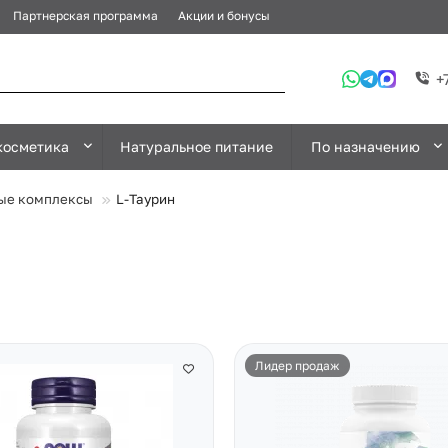
Партнерская программа
Акции и бонусы
+
косметика
Натуральное питание
По назначению
ые комплексы
L-Таурин
Лидер продаж