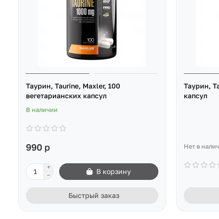
Таурин, Taurine, Maxler, 100
Таурин, T
вегетарианских капсул
капсул
В наличии
990 р
Нет в нали
В корзину
Быстрый заказ