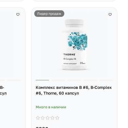
Лидер продаж
B-
Комплекс витаминов B #6, B-Complex
псул
#6, Thorne, 60 капсул
Много в наличии