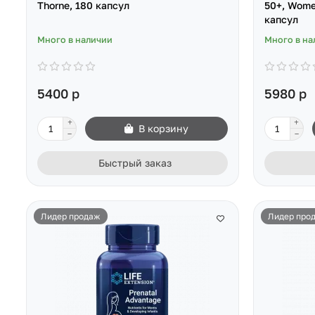
Thorne, 180 капсул
50+, Women
капсул
Много в наличии
Много в на
5400 р
5980 р
В корзину
Быстрый заказ
Лидер продаж
Лидер про