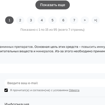
Показать еще
1
2
3
4
5
6
7
>
>|
Показано с 1 по 15 из 95 (всего 7 страниц)
аминных препаратов
. Основная цель этих средств –
повысить имму
 питательных веществ и
минералов
. Из-за этого необходимо прини
Я прочитал(а) и согласен(на) с условиями
Оферта
Информация