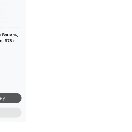
 Ваниль,
e, 978 г
ину