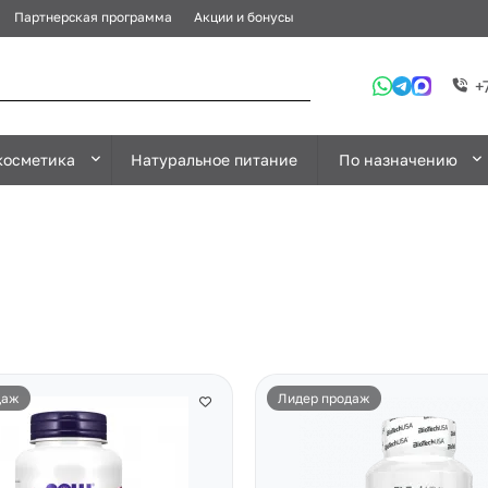
Партнерская программа
Акции и бонусы
+
косметика
Натуральное питание
По назначению
даж
Лидер продаж