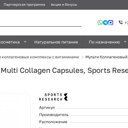
Партнерская программа
Акции и бонусы
+
косметика
Натуральное питание
По назначению
и коллагеновые комплексы с витаминами
Мульти Коллагеновый к
ulti Collagen Capsules, Sports Rese
Артикул
Производитель
Расположение