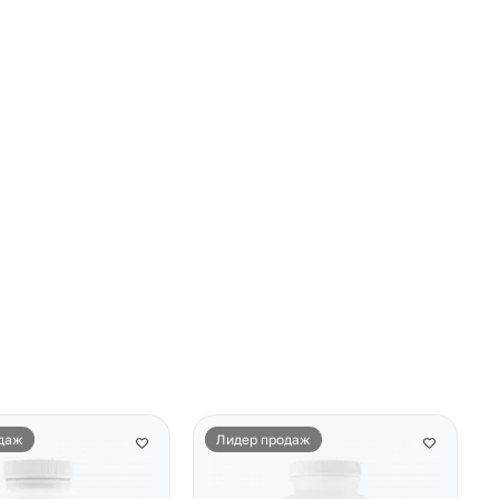
даж
Лидер продаж