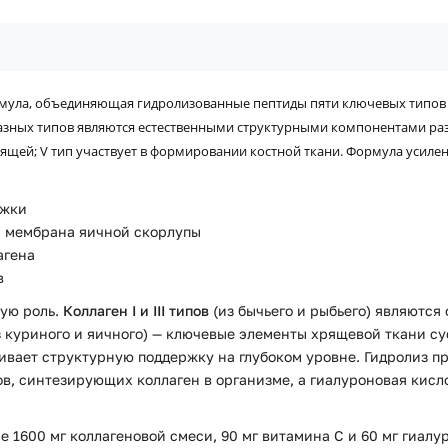
ула, объединяющая гидролизованные пептиды пяти ключевых типов колла
азных типов являются естественными структурными компонентами ра
хрящей; V тип
участвует в формировании костной ткани
. Формула усиле
ержки
а, мембрана яичной скорлупы
агена
в
ую роль.
Коллаген I и III типов
(из бычьего и рыбьего) являются
 куриного и яичного) — ключевые элементы хрящевой ткани с
чивает структурную поддержку на глубоком уровне. Гидролиз п
в, синтезирующих коллаген в организме, а гиалуроновая кисло
 1600 мг коллагеновой смеси, 90 мг витамина C и 60 мг гиалу