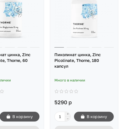
ат цинка, Zinc
Пиколинат цинка, Zinc
te, Thorne, 60
Picolinate, Thorne, 180
капсул
аличии
Много в наличии
5290 р
В корзину
В корзину