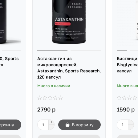
0, Sports
Астаксантин из
Бисглицин
ул
микроводорослей,
Bisglycina
Astaxanthin, Sports Research,
капсул
120 капсул
Много в наличии
Много в н
2790 р
1590 р
орзину
В корзину