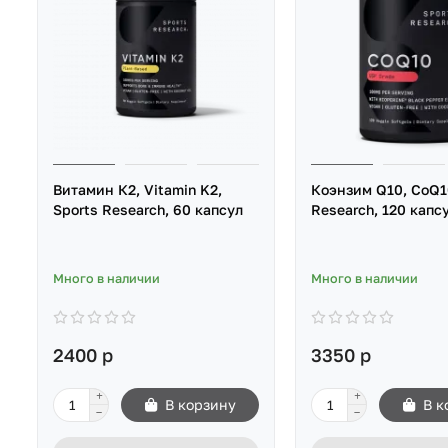
Витамин К2, Vitamin K2,
Коэнзим Q10, CoQ1
Sports Research, 60 капсул
Research, 120 капс
Много в наличии
Много в наличии
2400 р
3350 р
В корзину
В к