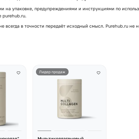
и на упаковке, предупреждениями и инструкциями по использ
purehub.ru.
е всегда в точности передаёт исходный смысл. Purehub.ru не 
Лидер продаж
шоколад",
Мультиколлагеновый