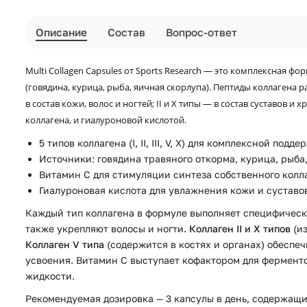
Описание
Состав
Вопрос-ответ
Multi Collagen Capsules от Sports Research
— это комплексная форм
(говядина, курица, рыба, яичная скорлупа).
Пептиды коллагена р
в состав кожи, волос и ногтей; II и X типы — в состав суставов и 
коллагена, и гиалуроновой кислотой.
5 типов коллагена (I, II, III, V, X) для комплексной подд
Источники: говядина травяного откорма, курица, рыб
Витамин C для стимуляции синтеза собственного колл
Гиалуроновая кислота для увлажнения кожи и суставо
Каждый тип коллагена в формуле выполняет специфическ
также укрепляют волосы и ногти.
Коллаген II и X типов
(из
Коллаген V типа
(содержится в костях и органах) обеспе
усвоения. Витамин C выступает кофактором для ферменто
жидкости.
Рекомендуемая дозировка — 3 капсулы в день, содержащие