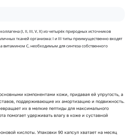
гена (I, II, III, V, X) из четырёх природных источников
зличных тканей организма:
I и III типы преимущественно входят
на витамином C, необходимым для синтеза собственного
 основными компонентами кожи, придавая ей упругость, а
уставов, поддерживающие их амортизацию и подвижность.
ревращает их в мелкие пептиды для максимального
та помогает удерживать влагу в коже и суставной
роновой кислоты. Упаковки 90 капсул хватает на месяц