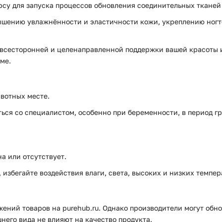
урсу для запуска процессов обновления соединительных ткане
шению увлажнённости и эластичности кожи, укреплению ногтей
ля всесторонней и целенаправленной поддержки вашей красоты 
ме.
вотных месте.
ся со специалистом, особенно при беременности, в период г
а или отсутствует.
избегайте воздействия влаги, света, высоких и низких темпер
ений товаров на purehub.ru. Однако производители могут обно
него вида не влияют на качество продукта.