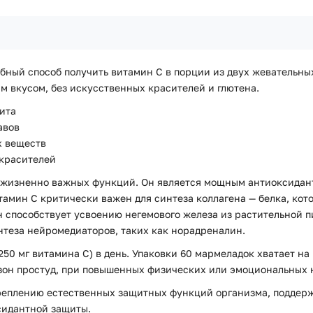
добный способ получить витамин С в порции из двух жевательн
 вкусом, без искусственных красителей и глютена.
ита
авов
х веществ
 красителей
о жизненно важных функций. Он является мощным антиоксида
мин C критически важен для синтеза коллагена — белка, кото
он способствует усвоению негемового железа из растительной 
нтеза нейромедиаторов, таких как норадреналин.
0 мг витамина С) в день. Упаковки 60 мармеладок хватает на 
зон простуд, при повышенных физических или эмоциональных 
реплению естественных защитных функций организма, поддерж
сидантной защиты.