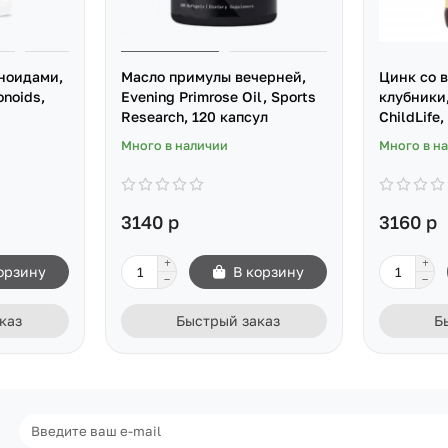
ноидами,
Масло примулы вечерней,
Цинк со 
onoids,
Evening Primrose Oil, Sports
клубники,
Research, 120 капсул
ChildLife,
Много в наличии
Много в н
3140 р
3160 р
орзину
В корзину
каз
Быстрый заказ
Б