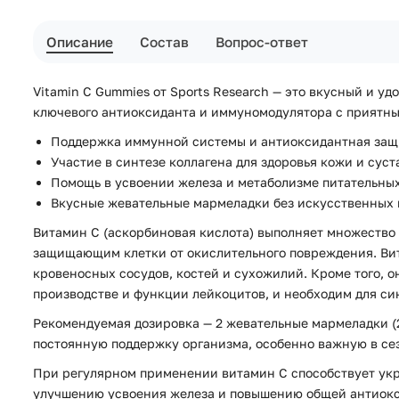
Описание
Состав
Вопрос-ответ
Vitamin C Gummies от Sports Research — это вкусный и у
ключевого антиоксиданта и иммуномодулятора с приятным
Поддержка иммунной системы и антиоксидантная защ
Участие в синтезе коллагена для здоровья кожи и суст
Помощь в усвоении железа и метаболизме питательны
Вкусные жевательные мармеладки без искусственных
Витамин C (аскорбиновая кислота) выполняет множеств
защищающим клетки от окислительного повреждения. Вита
кровеносных сосудов, костей и сухожилий. Кроме того, 
производстве и функции лейкоцитов, и необходим для си
Рекомендуемая дозировка — 2 жевательные мармеладки (25
постоянную поддержку организма, особенно важную в се
При регулярном применении витамин C способствует ук
улучшению усвоения железа и повышению общей антиок