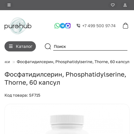
+7 499 500 97-74
Каталог
бавки
Фосфатидилсерин, Phosphatidylserine, Thorne, 60 капсул
Фосфатидилсерин, Phosphatidylserine,
Thorne, 60 капсул
Код товара: SF715