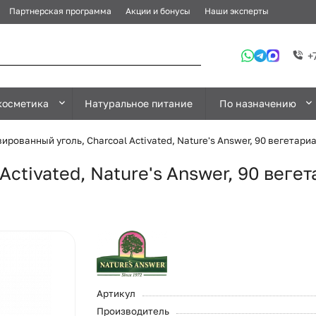
Партнерская программа
Акции и бонусы
Наши эксперты
+
косметика
Натуральное питание
По назначению
ированный уголь, Charcoal Activated, Nature's Answer, 90 вегетари
Activated, Nature's Answer, 90 веге
Артикул
Производитель