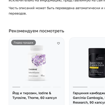
исключительно на информацию, представленную на сайте 
Часть описаний может быть переведена автоматически и н
переводов.
Рекомендуем посмотреть
Лидер продаж
Йод и тирозин, Iodine &
Гарциния камбодж
Tyrosine, Thorne, 60 капсул
Garcinia Cambogia, 
Research, 90 капсу