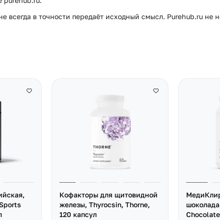
purehub.ru.
е всегда в точности передаёт исходный смысл. Purehub.ru не 
ийская,
Кофакторы для щитовидной
МедиКлир
Sports
железы, Thyrocsin, Thorne,
шоколада,
л
120 капсул
Chocolate