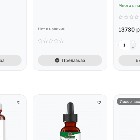
Много в н
13730 р
Нет в наличии
аз
Предзаказ
Б
Лидер про