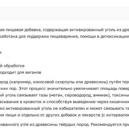
ьная пищевая добавка, содержащая активированный уголь из др
работана для поддержки пищеварения, помощи в детоксикации
я
й обработке
подходит для веганов
ород (например, кокосовой скорлупы или древесины) путём те
их пор. Этот процесс значительно увеличивает площадь поверх
 уголь связывает газы (метан, сероводород, аммиак), токсин
сывание в кровоток и способствуя выведению через кишечник.
ко активированный уголь не избирателен и может связывать т
и пищи и отдельно от других добавок и лекарств (с интервалом
ованного угля из древесины твёрдых пород. Рекомендуется при