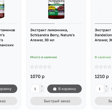
итаминов
Экстракт лимонника,
Экстракт
n’s
Schisandra Berry, Nature's
Dandelion
's
Answer, 30 мл
Answer, 3
рианских
Много в наличии
В наличии
1070 р
1210 р
орзину
В корзину
каз
Быстрый заказ
Б