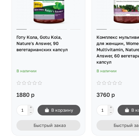
Готу Кола, Gotu Kola,
Комплекс мультив
Nature's Answer, 90
для женщин, Wome
вегетарианских капсул
Multivitamin, Nature
Answer, 60 вегета
капсул
В наличии
В наличии
1880 р
3760 р
В корзину
В к
Быстрый заказ
Быстрый за