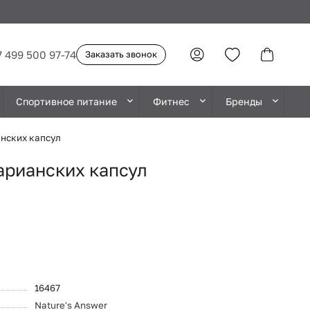
7 499 500 97-74
Заказать звонок
Спортивное питание
Фитнес
Бренды
анских капсул
тарианских капсул
16467
Nature's Answer