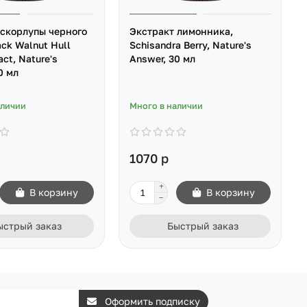
 скорлупы черного
Экстракт лимонника,
ack Walnut Hull
Schisandra Berry, Nature's
act, Nature's
Answer, 30 мл
0 мл
аличии
Много в наличии
1070 р
В корзину
В корзину
ыстрый заказ
Быстрый заказ
Оформить подписку