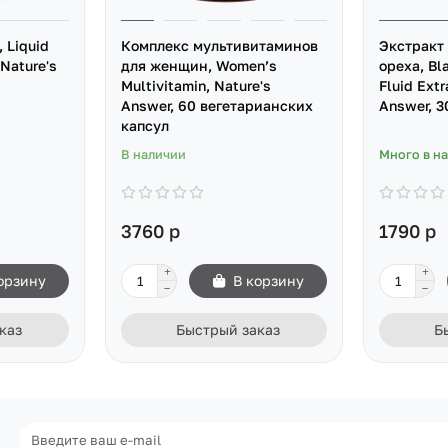
 Liquid
Комплекс мультивитаминов
Экстракт
Nature's
для женщин, Women’s
ореха, Bl
Multivitamin, Nature's
Fluid Extr
Answer, 60 вегетарианских
Answer, 3
капсул
В наличии
Много в н
3760 р
1790 р
орзину
В корзину
каз
Быстрый заказ
Б