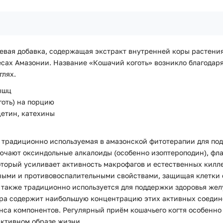
щевая добавка, содержащая экстракт внутренней коры растения
лесах Амазонии. Название «Кошачий коготь» возникло благода
глях.
ышц
готь) на порцию
цетин, катехины
а, традиционно используемая в амазонской фитотерапии для по
чают оксиндольные алкалоиды (особенно изоптероподин), фла
орый усиливает активность макрофагов и естественных килле
ми и противовоспалительными свойствами, защищая клетки о
 также традиционно используется для поддержки здоровья жел
ра содержит наибольшую концентрацию этих активных соединен
нса компонентов. Регулярный приём кошачьего когтя особенно
активном образе жизни.