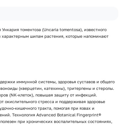
 Ункария томентоза (Uncaria tomentosa), известного
ря характерным шипам растения, которые напоминают
ддержки иммунной системы, здоровья суставов и общего
воноиды (кверцетин, катехины), тритерпены и стеролы.
ров (NK-клеток), повышая защиту от инфекций.
т окислительного стресса и поддерживая здоровье
удочно-кишечного тракта, помогая при язвах и
ий. Технология Advanced Botanical Fingerprint®
 полезен при хронических воспалительных состояниях,