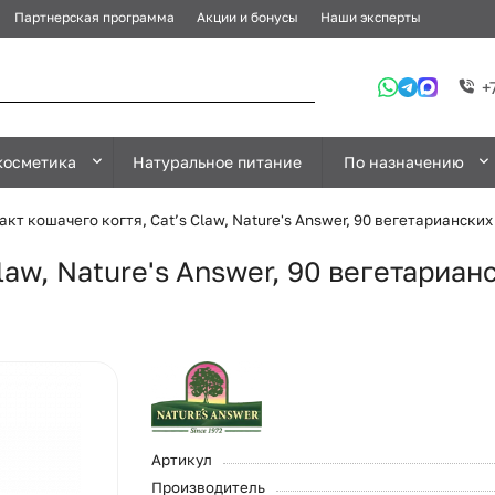
Партнерская программа
Акции и бонусы
Наши эксперты
+
косметика
Натуральное питание
По назначению
акт кошачего когтя, Cat’s Claw, Nature's Answer, 90 вегетарианских
law, Nature's Answer, 90 вегетариан
Артикул
Производитель