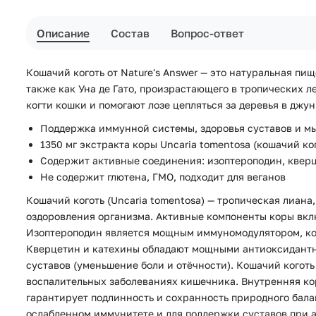
Описание
Состав
Вопрос-ответ
Кошачий коготь от Nature's Answer — это натуральная пи
также как Уна де Гато, произрастающего в тропических 
когти кошки и помогают лозе цепляться за деревья в джун
Поддержка иммунной системы, здоровья суставов и м
1350 мг экстракта коры Uncaria tomentosa (кошачий ко
Содержит активные соединения: изоптероподин, квер
Не содержит глютена, ГМО, подходит для веганов
Кошачий коготь (Uncaria tomentosa) — тропическая лиан
оздоровления организма. Активные компоненты коры вклю
Изоптероподин является мощным иммуномодулятором, кот
Кверцетин и катехины обладают мощными антиоксидантны
суставов (уменьшение боли и отёчности). Кошачий коготь
воспалительных заболеваниях кишечника. Внутренняя ко
гарантирует подлинность и сохранность природного бала
ослабленном иммунитете и для поддержки суставов при 