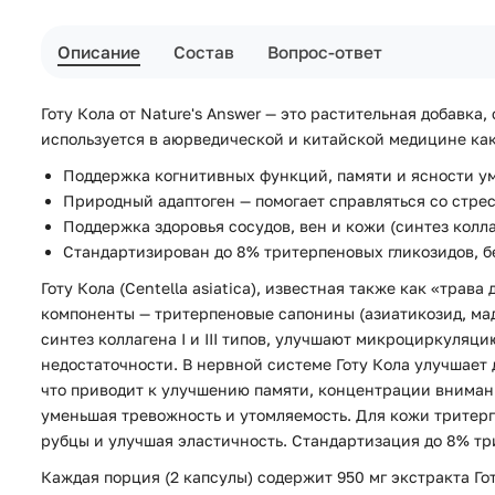
Описание
Состав
Вопрос-ответ
Готу Кола от Nature's Answer — это растительная добавка
используется в аюрведической и китайской медицине как
Поддержка когнитивных функций, памяти и ясности у
Природный адаптоген — помогает справляться со стре
Поддержка здоровья сосудов, вен и кожи (синтез колл
Стандартизирован до 8% тритерпеновых гликозидов, б
Готу Кола (Centella asiatica), известная также как «тр
компоненты — тритерпеновые сапонины (азиатикозид, мад
синтез коллагена I и III типов, улучшают микроциркуля
недостаточности. В нервной системе Готу Кола улучшает
что приводит к улучшению памяти, концентрации внимани
уменьшая тревожность и утомляемость. Для кожи тритер
рубцы и улучшая эластичность. Стандартизация до 8% тр
Каждая порция (2 капсулы) содержит 950 мг экстракта Гот