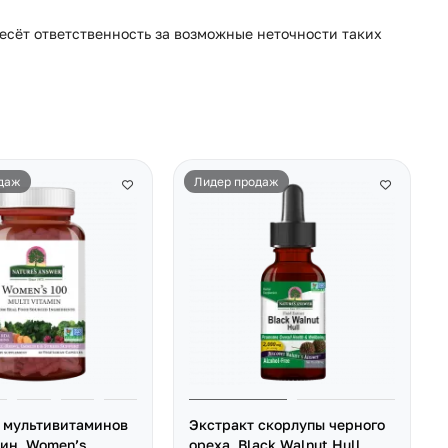
несёт ответственность за возможные неточности таких
даж
Лидер продаж
 мультивитаминов
Экстракт скорлупы черного
ин, Women’s
ореха, Black Walnut Hull