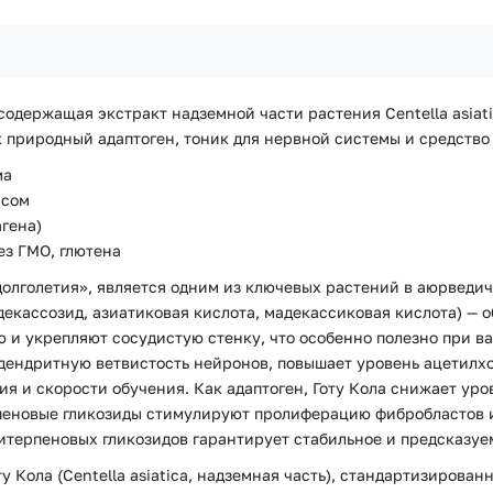
, содержащая экстракт надземной части растения Centella asia
 природный адаптоген, тоник для нервной системы и средство 
ма
ссом
агена)
ез ГМО, глютена
ава долголетия», является одним из ключевых растений в аюрве
екассозид, азиатиковая кислота, мадекассиковая кислота) —
цию и укрепляют сосудистую стенку, что особенно полезно при
 дендритную ветвистость нейронов, повышает уровень ацетилх
я и скорости обучения. Как адаптоген, Готу Кола снижает уро
пеновые гликозиды стимулируют пролиферацию фибробластов и
итерпеновых гликозидов гарантирует стабильное и предсказуе
у Кола (Centella asiatica, надземная часть), стандартизирован