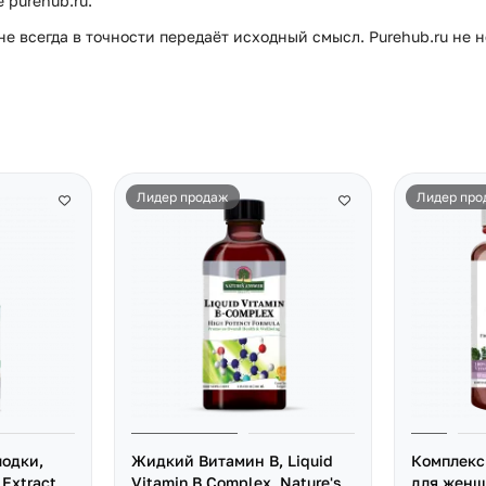
purehub.ru.
е всегда в точности передаёт исходный смысл. Purehub.ru не 
Лидер продаж
Лидер про
лодки,
Жидкий Витамин B, Liquid
Комплекс
 Extract,
Vitamin B Complex, Nature's
для женщ