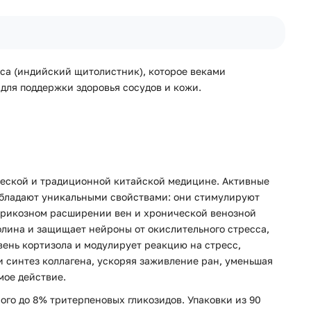
tica (индийский щитолистник), которое веками
для поддержки здоровья сосудов и кожи.
дической и традиционной китайской медицине. Активные
 обладают уникальными свойствами: они стимулируют
 варикозном расширении вен и хронической венозной
олина и защищает нейроны от окислительного стресса,
вень кортизола и модулирует реакцию на стресс,
 синтез коллагена, ускоряя заживление ран, уменьшая
мое действие.
ного до 8% тритерпеновых гликозидов. Упаковки из 90