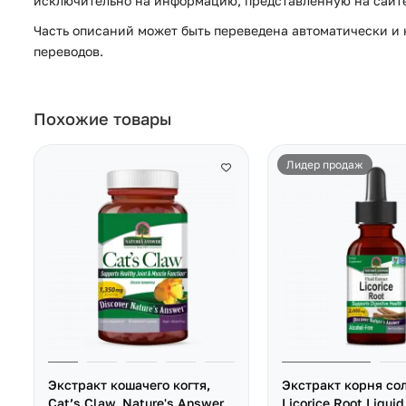
исключительно на информацию, представленную на сайте 
Часть описаний может быть переведена автоматически и н
переводов.
Похожие товары
Лидер продаж
Экстракт кошачего когтя,
Экстракт корня со
Cat’s Claw, Nature's Answer,
Licorice Root Liquid