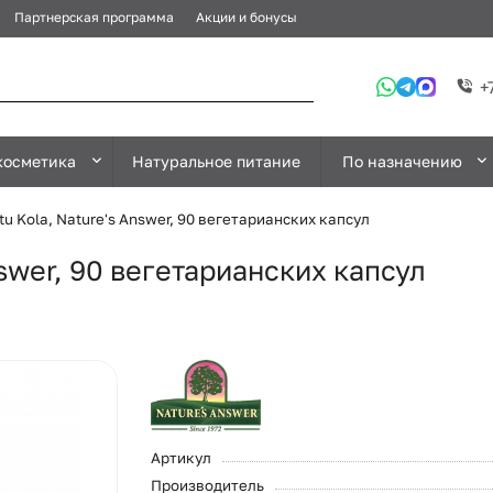
Партнерская программа
Акции и бонусы
+
косметика
Натуральное питание
По назначению
tu Kola, Nature's Answer, 90 вегетарианских капсул
nswer, 90 вегетарианских капсул
Артикул
Производитель