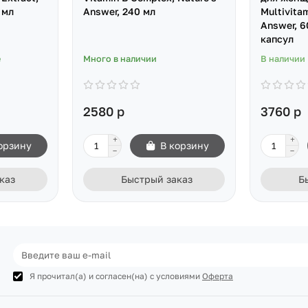
 мл
Answer, 240 мл
Multivitam
Answer, 
капсул
е
Много в наличии
В наличии
2580 р
3760 р
орзину
В корзину
каз
Быстрый заказ
Б
Я прочитал(а) и согласен(на) с условиями
Оферта