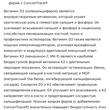
форме с ConcenTrace®
Витамин D3 (холекальциферол) является
жирорастворимым витамином, который играет
критическую роль в гомеостазе кальция и фосфора. Он
усиливает всасывание кальция и фосфора в кишечнике,
способствуя минерализации костной ткани и
профилактике остеопороза. Витамин D3 также является
мощным иммуномодулятором, усиливая врождённый
иммунитет и модулируя адаптивный иммунный ответ.
Витамин K2 (менахинон-7, MK-7) является наиболее
биодоступной формой витамина K2 с длительным
периодом полужизни. Он активирует остеокальцин (белок,
связывающий кальций в костной матрице) и MGP
(матриксный Gla-белок, ингибирующий кальцификацию
сосудов). Синергия D3 и K2 обеспечивает правильное
распределение кальция: D3 улучшает его всасывание, а K2
направляет его в кости и предотвращает сосудистую
кальцификацию. Ионная жидкая форма (с добавлением
ConcenTrace®) значительно повышает биодоступность этих