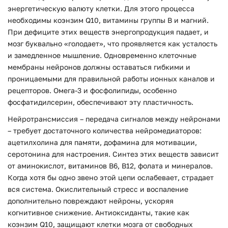
энергетическую валюту клетки. Для этого процесса
необходимы коэнзим Q10, витамины группы B и магний.
При дефиците этих веществ энергопродукция падает, и
мозг буквально «голодает», что проявляется как усталость
и замедленное мышление. Одновременно клеточные
мембраны нейронов должны оставаться гибкими и
проницаемыми для правильной работы ионных каналов и
рецепторов. Омега-3 и фосфолипиды, особенно
фосфатидилсерин, обеспечивают эту пластичность.
Нейротрансмиссия – передача сигналов между нейронами
– требует достаточного количества нейромедиаторов:
ацетилхолина для памяти, дофамина для мотивации,
серотонина для настроения. Синтез этих веществ зависит
от аминокислот, витаминов B6, B12, фолата и минералов.
Когда хотя бы одно звено этой цепи ослабевает, страдает
вся система. Окислительный стресс и воспаление
дополнительно повреждают нейроны, ускоряя
когнитивное снижение. Антиоксиданты, такие как
коэнзим Q10, защищают клетки мозга от свободных