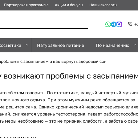
Партнерская программа
Акции и бонусы
Наши эксперты
+
косметика
Натуральное питание
По назначению
проблемы с засыпанием и как вернуть здоровый сон
 возникают проблемы с засыпанием 
то об этом говорить. По статистике, каждый четвертый мужчи
ством ночного отдыха. При этом мужчины реже обращаются за
ема решится сама. Однако хронический недосып серьезно влияе
аний, снижается уровень тестостерона, падает работоспособно
ть меры необходимо — это не признак слабости, а забота о сво