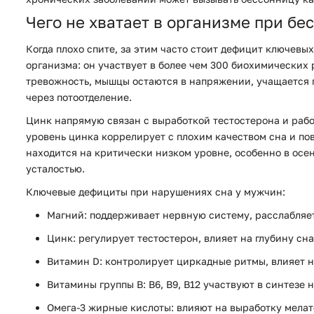
Чего не хватает в организме при бе
Когда плохо спите, за этим часто стоит дефицит ключев
организма: он участвует в более чем 300 биохимических
тревожность, мышцы остаются в напряжении, учащается 
через потоотделение.
Цинк напрямую связан с выработкой тестостерона и раб
уровень цинка коррелирует с плохим качеством сна и по
находится на критически низком уровне, особенно в ос
усталостью.
Ключевые дефициты при нарушениях сна у мужчин:
Магний:
поддерживает нервную систему, расслабляе
Цинк:
регулирует тестостерон, влияет на глубину сн
Витамин D:
контролирует циркадные ритмы, влияет н
Витамины группы B:
B6, B9, B12 участвуют в синтезе
Омега-3 жирные кислоты:
влияют на выработку мелат