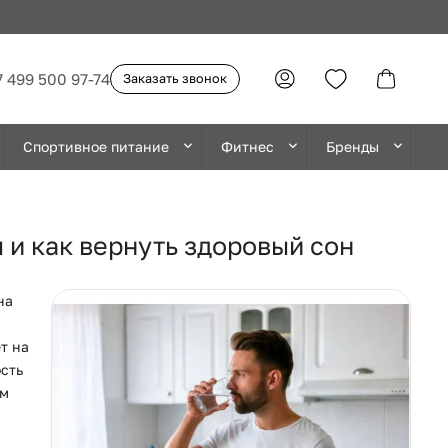
7 499 500 97-74
Заказать звонок
Спортивное питание
Фитнес
Бренды
и как вернуть здоровый сон
на
т на
сть
ем