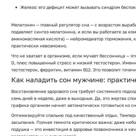
Железо:
его дефицит может вызывать синдром беспок
Мелатонин — главный регулятор сна — с возрастом выраба
подавляет синтез мелатонина, и если вы работаете за ко
аминомасляная кислота) — нейромедиатор торможения, ко
практически невозможно.
Что не хватает в организме, если мучает бессонница — 
D, плюс повышенный стресс и низкий тестостерон. Именн
тестостерон, ферритин, витамин B12. Это позволит точечн
Как наладить сон мужчине: практич
Восстановление здорового сна требует системного подхо
семь дней в неделю, даже в выходные. Да, это жертва сп
графика организм начнет автоматически готовиться ко с
Оптимизируйте спальню под качественный отдых. Темпера
засыпания. Полная темнота критически важна: даже небо
подушка — это инвестиция в здоровье позвоночника и кач