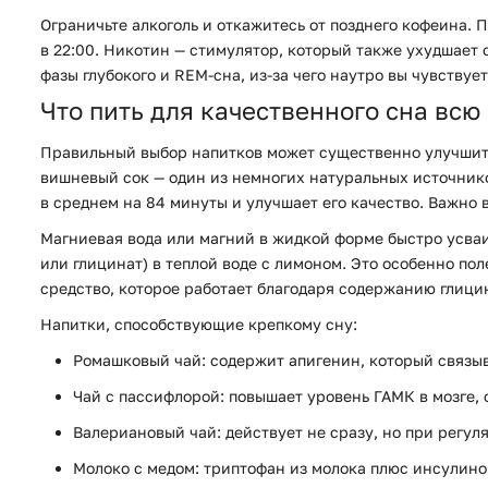
Ограничьте алкоголь и откажитесь от позднего кофеина. П
в 22:00. Никотин — стимулятор, который также ухудшает 
фазы глубокого и REM-сна, из-за чего наутро вы чувствуе
Что пить для качественного сна всю
Правильный выбор напитков может существенно улучшить к
вишневый сок — один из немногих натуральных источнико
в среднем на 84 минуты и улучшает его качество. Важно 
Магниевая вода или магний в жидкой форме быстро усва
или глицинат) в теплой воде с лимоном. Это особенно по
средство, которое работает благодаря содержанию глиц
Напитки, способствующие крепкому сну:
Ромашковый чай:
содержит апигенин, который связы
Чай с пассифлорой:
повышает уровень ГАМК в мозге, 
Валериановый чай:
действует не сразу, но при регул
Молоко с медом:
триптофан из молока плюс инсулинов