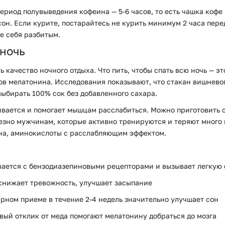
ериод полувыведения кофеина — 5-6 часов, то есть чашка кофе 
сон. Если курите, постарайтесь не курить минимум 2 часа пере
те себя разбитым.
 ночь
ачество ночного отдыха. Что пить, чтобы спать всю ночь — э
в мелатонина. Исследования показывают, что стакан вишневог
выбирать 100% сок без добавленного сахара.
ивается и помогает мышцам расслабиться. Можно приготовить 
лезно мужчинам, которые активно тренируются и теряют много 
ина, аминокислоты с расслабляющим эффектом.
вается с бензодиазепиновыми рецепторами и вызывает легкую
снижает тревожность, улучшает засыпание
ярном приеме в течение 2-4 недель значительно улучшает сон
ый отклик от меда помогают мелатонину добраться до мозга