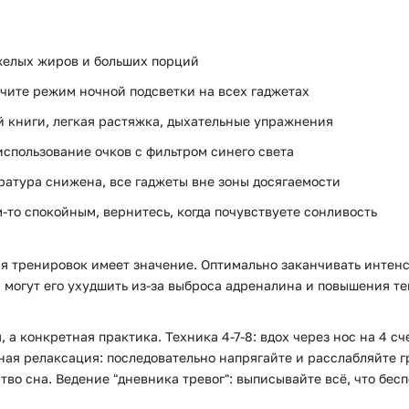
желых жиров и больших порций
чите режим ночной подсветки на всех гаджетах
 книги, легкая растяжка, дыхательные упражнения
использование очков с фильтром синего света
ратура снижена, все гаджеты вне зоны досягаемости
-то спокойным, вернитесь, когда почувствуете сонливость
я тренировок имеет значение. Оптимально заканчивать интенси
 могут его ухудшить из-за выброса адреналина и повышения те
а конкретная практика. Техника 4-7-8: вдох через нос на 4 сче
ая релаксация: последовательно напрягайте и расслабляйте г
во сна. Ведение "дневника тревог": выписывайте всё, что беспо