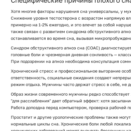
Специфические причины плохого сн
Хотя многие факторы нарушения сна универсальны, у муж
Снижение уровня тестостерона с возрастом напрямую влия
примерно на 1-2% ежегодно, и это влечет за собой наруш
также связан с развитием синдрома обструктивного апно
останавливается во время сна, вызывая микропробужден
Синдром обструктивного апноэ сна (СОАС) диагностирует
головные боли и чрезмерная дневная сонливость — класси
При подозрении на апноэ необходима консультация сомн
Хронический стресс и профессиональное выгорание особе
ответственность, социальные ожидания создают непреры
режим отдыха. Мужчины часто держат стресс в себе, не д
Образ жизни современного мужчины редко способствует 
"для расслабления" дает обратный эффект: хотя засыпани
Работа допоздна перед компьютером, проверка рабочей по
Простатит и другие урологические проблемы также могут 
нормальные циклы сна. Хронические боли любой локализа
хронических заболеваний может вызывать бессонницу ка