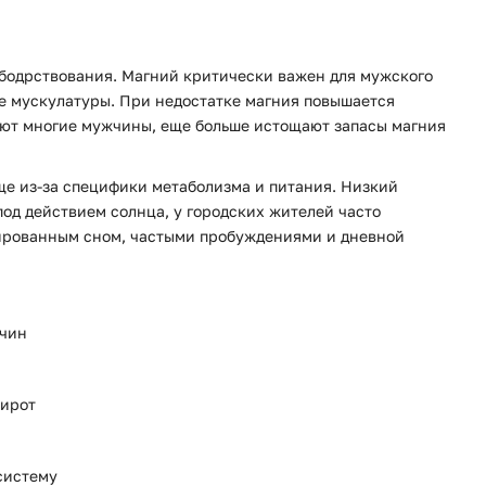
и бодрствования. Магний критически важен для мужского
ие мускулатуры. При недостатке магния повышается
ают многие мужчины, еще больше истощают запасы магния
ще из-за специфики метаболизма и питания. Низкий
од действием солнца, у городских жителей часто
тированным сном, частыми пробуждениями и дневной
жчин
широт
систему