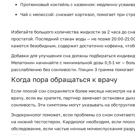
Протеиновый коктейль с казеином:
медленно усваива
Чай с мелиссой:
снижает кортизол, помогает при стр
Избегайте большого количества жидкости за 2 часа до сна
простатой. Последний стакан воды — не позже 20:00-21:0
кажется безобидным, содержит достаточно кофеина, чтоб
Добавки для улучшения сна должны подбираться индивидуа
Мелатонин начинайте с минимальной дозы 0,5-1 мг — боль
расслаблению без сонливости. Глицин 3 грамма помогает 
Когда пора обращаться к врачу
Если плохой сон сохраняется более месяца несмотря на в
врачу, если вы храпите, партнер замечает остановки ды
сонливость. Эти симптомы могут указывать на обструкти
Эндокринолог поможет, если проблемы со сном сочетаютс
на низкий тестостерон. Кардиолог необходим, если плох
обследование, если частые ночные мочеиспускания разр