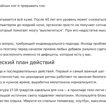
ойных ног и прерывать сон
тывается всё хуже. После 40 лет его уровень может снижаться 
мпьютером до поздней ночи, организм просто не получает сигна
торый помогает мозгу "выключиться". При его недостатке мыс
это вопрос, требующий индивидуального подхода. Иногда пробл
о поэтому перед началом приема любых добавок разумно сдать
о восполнить именно те дефициты, которые есть у вас.
еский план действий
да и последовательных действий. Первый и самый важный шаг 
онтанностью, но циркадные ритмы работают по законам биологи
ну в нужное время, выработка мелатонина нормализуется.
тура 17-19 градусов идеальна для сна — в прохладе тело легч
льшой источник света подавляет мелатонин. Используйте блэк
ество отдыха. Уберите из спальни телевизор, ноутбук, максима