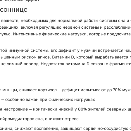
ссоннице
ых веществ, необходимых для нормальной работы системы сна 
 реакциях, включая регуляцию нервной системы и расслаблен
пульс. Интенсивные физические нагрузки, которые предпочит
отой иммунной системы. Его дефицит у мужчин встречается ча
вышенным риском апноэ. Витамин D, который вырабатывается п
енне-зимний период. Недостаток витамина D связан с фрагмен
т мышцы, снижает кортизол — дефицит испытывают до 70% му
а — особенно важен при физических нагрузках
а настроение — критически низкий у 80% жителей северных 
 нейромедиаторов сна, снижают стресс
онина, снижают воспаление, защищают сердечно-сосудистую 