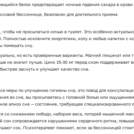
ющийся белок предотвращает ночные падения сахара в крови
ессовой бессоннице, безопасен для длительного приема
, чтобы не просыпаться ночью в туалет. Это особенно актуальн
0. Полностью исключите энергетики, колу и любые напитки с к
ы помешать сну.
льно, но есть проверенные варианты. Магний глицинат или тре
ше не значит лучше. Цинк 15-30 мг перед сном поддерживает в
быстрее заснуть и улучшает качество сна.
се меры по улучшению гигиены сна, это повод для консультаци
хания во сне, вы просыпаетесь с головной болью или ощущени
вное апноэ сна — состояние, требующее специализированного 
я со снижением либидо, набором веса, потерей мышечной масс
ой сон сопровождается нарушениями сердечного ритма, повыше
ушают сон. Психотерапевт поможет, если за бессонницей стои