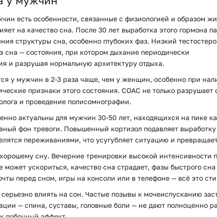
а у мужчин
чин есть особенности, связанные с физиологией и образом жи
ет на качество сна. После 30 лет выработка этого гормона п
ения структуры сна, особенно глубоких фаз. Низкий тестостер
э сна — состояния, при котором дыхание периодически
ия и разрушая нормальную архитектуру отдыха.
ся у мужчин в 2-3 раза чаще, чем у женщин, особенно при нал
ческие признаки этого состояния. СОАС не только разрушает с
олога и проведение полисомнографии.
нно актуальны для мужчин 30-50 лет, находящихся на пике ка
вный фон тревоги. Повышенный кортизол подавляет выработку 
елятся переживаниями, что усугубляет ситуацию и превращает
хорошему сну. Вечерние тренировки высокой интенсивности 
е может ускориться, качество сна страдает, фазы быстрого сна
чты перед сном, игры на консоли или в телефоне — всё это ст
серьезно влиять на сон. Частые позывы к мочеиспусканию зас
ции — спина, суставы, головные боли — не дают полноценно р
к побочный эффект.