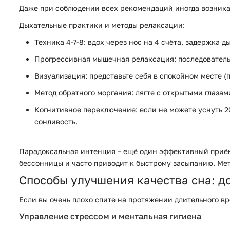
Даже при соблюдении всех рекомендаций иногда возника
Дыхательные практики и методы релаксации:
Техника 4-7-8
: вдох через нос на 4 счёта, задержка 
Прогрессивная мышечная релаксация
: последовател
Визуализация
: представьте себя в спокойном месте 
Метод обратного моргания
: лягте с открытыми глаза
Когнитивное переключение
: если не можете уснуть 
сонливость.
Парадоксальная интенция – ещё один эффективный приём. 
бессонницы и часто приводит к быстрому засыпанию. Мето
Способы улучшения качества сна: д
Если вы очень плохо спите на протяжении длительного в
Управление стрессом и ментальная гигиена