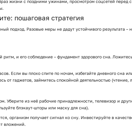
браз жизни с поздними ужинами, просмотром соцсетей перед с
ы.
пите: пошаговая стратегия
мный подход. Разовые меры не дадут устойчивого результата –
 ритм, и его соблюдение – фундамент здорового сна. Ложитесь
сов. Если вы плохо спите по ночам, избегайте дневного сна ил
есь от гаджетов, займитесь спокойной деятельностью (чтение, 
м. Уберите из неё рабочие принадлежности, телевизор и друг
льзуйте блэкаут-шторы или маску для сна).
тся, организм получает сигнал ко сну. Инвестируйте в качес
ит вложений.