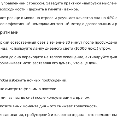
управлением стрессом. Заведите практику «выгрузки мыслей»: 
 необходимости «держать в памяти» важное.
ает реакцию мозга на стресс и улучшает качество сна на 42%
лее эффективный немедикаментозный метод с долгосрочными р
 ритмами
яркий естественный свет в течение 30 минут после пробуждени
нца, используйте лампу дневного света (10000 люкс) утром.
часа до сна переходите на тёплое освещение, активируйте фил
бманывает мозг, заставляя его думать, что ещё день.
чтобы избежать ночных пробуждений.
 не смотрите фильмы в постели.
ния за час до сна) после консультации с врачом.
 позитивных момента дня – это снижает тревожность.
мя засыпания, пробуждений и качество отдыха – это поможет вы