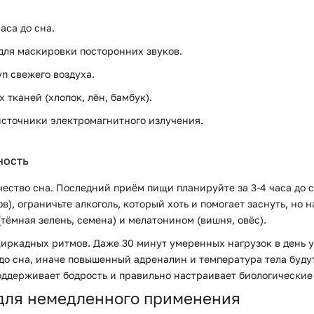
аса до сна.
для маскировки посторонних звуков.
п свежего воздуха.
тканей (хлопок, лён, бамбук).
источники электромагнитного излучения.
ность
качество сна. Последний приём пищи планируйте за 3-4 часа до
ов), ограничьте алкоголь, который хоть и помогает заснуть, но
тёмная зелень, семена) и мелатонином (вишня, овёс).
иркадных ритмов. Даже 30 минут умеренных нагрузок в день у
о сна, иначе повышенный адреналин и температура тела будут
поддерживает бодрость и правильно настраивает биологические
 для немедленного применения