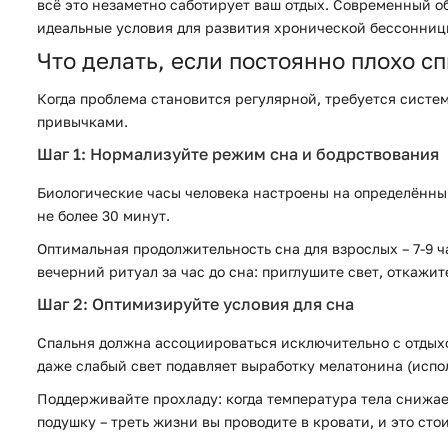
всё это незаметно саботирует ваш отдых. Современный о
идеальные условия для развития хронической бессонниц
Что делать, если постоянно плохо с
Когда проблема становится регулярной, требуется систе
привычками.
Шаг 1: Нормализуйте режим сна и бодрствования
Биологические часы человека настроены на определённый
не более 30 минут.
Оптимальная продолжительность сна для взрослых – 7-9 ча
вечерний ритуал за час до сна: приглушите свет, откажит
Шаг 2: Оптимизируйте условия для сна
Спальня должна ассоциироваться исключительно с отдыхо
даже слабый свет подавляет выработку мелатонина (испо
Поддерживайте прохладу: когда температура тела снижае
подушку – треть жизни вы проводите в кровати, и это сто