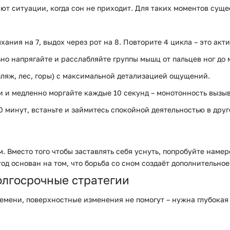
ют ситуации, когда сон не приходит. Для таких моментов сущ
дыхания на 7, выдох через рот на 8. Повторите 4 цикла – это 
ьно напрягайте и расслабляйте группы мышц от пальцев ног до
(пляж, лес, горы) с максимальной детализацией ощущений.
ми и медленно моргайте каждые 10 секунд – монотонность вызы
20 минут, встаньте и займитесь спокойной деятельностью в друг
Вместо того чтобы заставлять себя уснуть, попробуйте намер
д основан на том, что борьба со сном создаёт дополнительное
олгосрочные стратегии
ремени, поверхностные изменения не помогут – нужна глубока