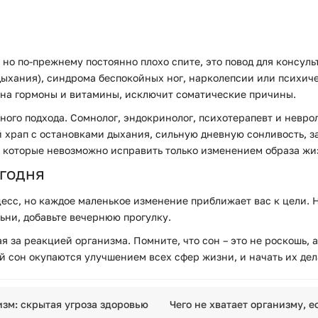
 но по-прежнему постоянно плохо спите, это повод для консул
ыхания), синдрома беспокойных ног, нарколепсии или психич
 на гормоны и витамины, исключит соматические причины.
ого подхода. Сомнолог, эндокринолог, психотерапевт и невро
 храп с остановками дыхания, сильную дневную сонливость, 
, которые невозможно исправить только изменением образа жи
егодня
есс, но каждое маленькое изменение приближает вас к цели. Н
льни, добавьте вечернюю прогулку.
за реакцией организма. Помните, что сон – это не роскошь, а 
 сон окупаются улучшением всех сфер жизни, и начать их дела
зм: скрытая угроза здоровью
Чего не хватает организму, е