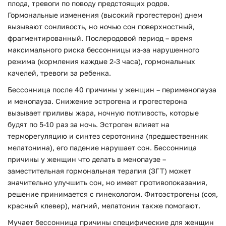
плода, тревоги по поводу предстоящих родов.
Гормональные изменения (высокий прогестерон) днем
вызывают сонливость, но ночью сон поверхностный,
фрагментированный. Послеродовой период – время
максимального риска бессонницы из-за нарушенного
режима (кормления каждые 2-3 часа), гормональных
качелей, тревоги за ребенка.
Бессонница после 40 причины у женщин – перименопауза
и менопауза. Снижение эстрогена и прогестерона
вызывает приливы жара, ночную потливость, которые
будят по 5-10 раз за ночь. Эстроген влияет на
терморегуляцию и синтез серотонина (предшественник
мелатонина), его падение нарушает сон. Бессонница
причины у женщин что делать в менопаузе –
заместительная гормональная терапия (ЗГТ) может
значительно улучшить сон, но имеет противопоказания,
решение принимается с гинекологом. Фитоэстрогены (соя,
красный клевер), магний, мелатонин также помогают.
Мучает бессонница причины специфические для женщин