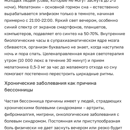
молодых людей (совы, которые не могут заснуть до 2-3
ночи). Мелатонин – основной гормон сна – естественно
вырабатывается эпифизом только в темноте, начиная
примерно с 21:00-22:00. Яркий свет вечером, особенно
синий спектр от экранов смартфонов, планшетов,
компьютеров, подавляет его синтез на 50-70%. Внутренние
биологические часы в супрахиазматическом ядре мозга
сбиваются, организм буквально не знает, когда наступила
ночь и пора спать. Целенаправленная яркая светотерапия
утром (10 000 люкс в течение 30 минут) и прием
мелатонина 0,5-3 мг за час до желаемого отхода ко сну
помогают постепенно перестроить циркадные ритмы.
Хронические заболевания как причина
бессонницы
Частая бессонница причины имеет у людей, страдающих
хроническими болевыми синдромами – артриты,
фибромиалгия, мигрени, онкологические заболевания с
болевым синдромом. Постоянная или приступообразная
боль физически не дает заснуть вечером или резко будит