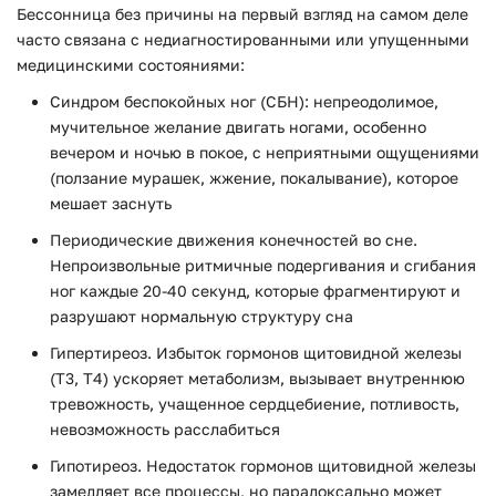
Бессонница без причины на первый взгляд на самом деле
часто связана с недиагностированными или упущенными
медицинскими состояниями:
Синдром беспокойных ног (СБН): непреодолимое,
мучительное желание двигать ногами, особенно
вечером и ночью в покое, с неприятными ощущениями
(ползание мурашек, жжение, покалывание), которое
мешает заснуть
Периодические движения конечностей во сне.
Непроизвольные ритмичные подергивания и сгибания
ног каждые 20-40 секунд, которые фрагментируют и
разрушают нормальную структуру сна
Гипертиреоз. Избыток гормонов щитовидной железы
(Т3, Т4) ускоряет метаболизм, вызывает внутреннюю
тревожность, учащенное сердцебиение, потливость,
невозможность расслабиться
Гипотиреоз. Недостаток гормонов щитовидной железы
замедляет все процессы, но парадоксально может