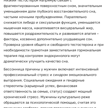
Низкий тестостерон напрямую связан с
фрагментированным поверхностным сном, значительным
уменьшением доли глубокого восстановительного сна,
частыми ночными пробуждениями. Параллельно
снижается либидо и сексуальная функция, уменьшается
мышечная масса, накапливается висцеральный жир,
повышается раздражительность и развивается апатия –
факторы, косвенно дополнительно ухудшающие сон.
Проверка уровня общего и свободного тестостерона и при
необходимости грамотная заместительная гормональная
терапия под контролем эндокринолога могут
драматически улучшить качество сна.
Бессонница причины у мужчин включают интенсивный
профессиональный стресс и синдром эмоционального
выгорания. Социальные ожидания и гендерные
стереотипы (карьерный успех, финансовая
ответственность за семью, статус) создают мощный
хронический стресс. Мужчины культурально реже
обращаются за психологической помощью, считая это
признаком слабости, держат переживания и эмоции в