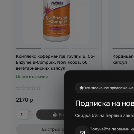
Комплекс коферментов группы Б, Co-
Кордицепс
Enzyme B-Complex, Now Foods, 60
капсул
вегетарианских капсул
Много в наличии
В наличии
Эксклюзивное предложение
2170 р
2230 р
Подписка на но
В корзину
Скидка 5% на первый зака
Быстрый заказ
Получайте первыми и