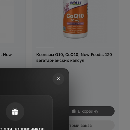
0, Now
Коэнзим Q10, CoQ10, Now Foods, 120
вегетарианских капсул
Много в наличии
2440 р
ину
В корзину
Быстрый заказ
о для подписчиков