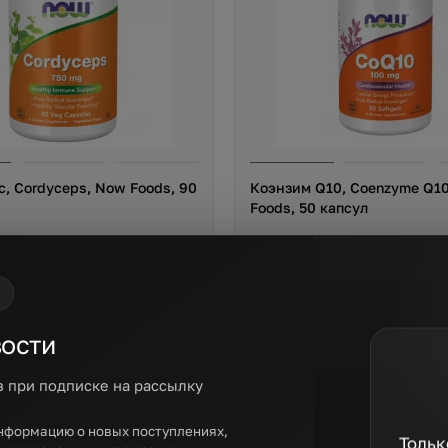
, Cordyceps, Now Foods, 90
Коэнзим Q10, Coenzyme Q1
Foods, 50 капсул
В наличии
2125 р
вости
В корзину
В корз
з при подписке на рассылку
Быстрый заказ
Быстрый заказ
нформацию о новых поступлениях,
Тольк