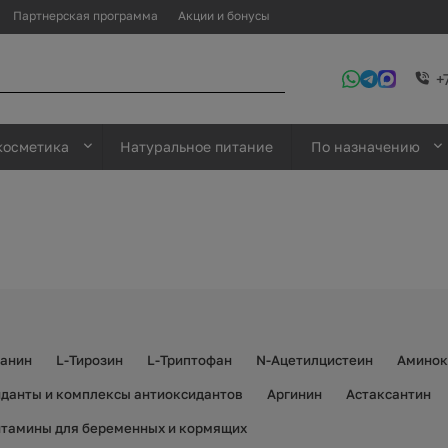
Партнерская программа
Акции и бонусы
+
косметика
Натуральное питание
По назначению
еанин
L-Тирозин
L-Триптофан
N-Ацетилцистеин
Аминок
данты и комплексы антиоксидантов
Аргинин
Астаксантин
тамины для беременных и кормящих