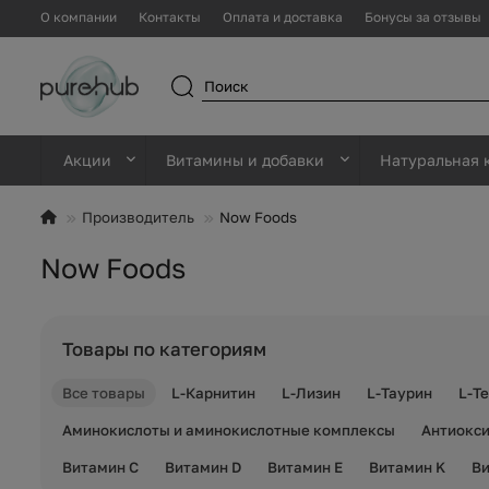
О компании
Контакты
Оплата и доставка
Бонусы за отзывы
Акции
Витамины и добавки
Натуральная 
Производитель
Now Foods
Now Foods
Товары по категориям
Все товары
L-Карнитин
L-Лизин
L-Таурин
L-Т
Аминокислоты и аминокислотные комплексы
Антиокси
Витамин C
Витамин D
Витамин E
Витамин K
Ви