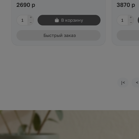
2690 р
3870 р
В корзину
Быстрый заказ
|<
<