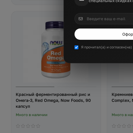
специальных скидках
Офор
Я прочитал(а) и согласен(на
Красный ферментированный рис и
Кремниевы
Омега-3, Red Omega, Now Foods, 90
Complex, 
капсул
Много в наличии
Много в на