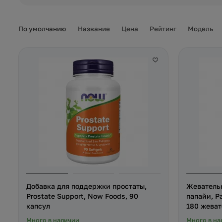
По умолчанию
Название
Цена
Рейтинг
Модель
Добавка для поддержки простаты,
Жеватель
Prostate Support, Now Foods, 90
папайи, P
капсул
180 жеват
Много в наличии
Много в на