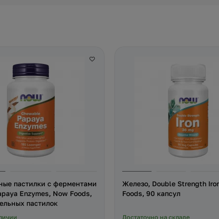
ные пастилки с ферментами
Железо, Double Strength Iro
apaya Enzymes, Now Foods,
Foods, 90 капсул
ельных пастилок
личии
Достаточно на складе