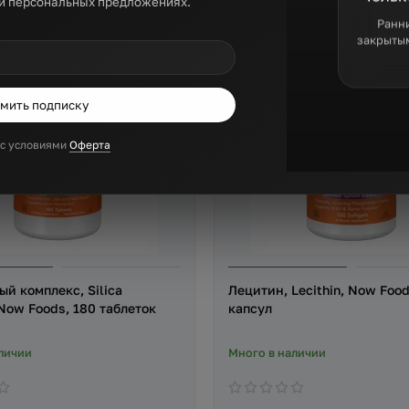
 и персональных предложениях.
Ранни
закрыты
мить подписку
) с условиями
Оферта
й комплекс, Silica
Лецитин, Lecithin, Now Food
Now Foods, 180 таблеток
капсул
личии
Много в наличии