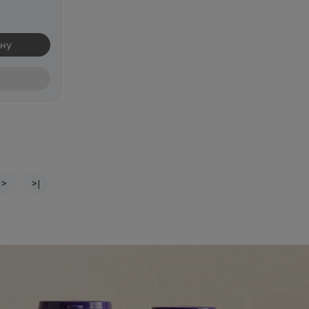
ину
>
>|