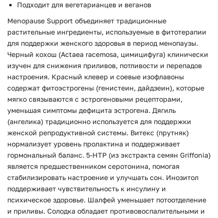
Подходит для вегетарианцев и веганов
Menopause Support объединяет традиционные
растительные ингредиенты, используемые в фитотерапии
для поддержки женского здоровья в период менопаузы.
Черный кохош (Actaea racemosa, цимицифуга) клинически
изучен для снижения приливов, потливости и перепадов
настроения. Красный клевер и соевые изофлавоны
содержат фитоэстрогены (генистеин, дайдзеин), которые
мягко связываются с эстрогеновыми рецепторами,
уменьшая симптомы дефицита эстрогена. Дягиль
(ангелика) традиционно используется для поддержки
женской репродуктивной системы. Витекс (прутняк)
нормализует уровень пролактина и поддерживает
гормональный баланс. 5-HTP (из экстракта семян Griffonia)
является предшественником серотонина, помогая
стабилизировать настроение и улучшать сон. Инозитол
поддерживает чувствительность к инсулину и
психическое здоровье. Шалфей уменьшает потоотделение
и приливы. Солодка обладает противовоспалительными и