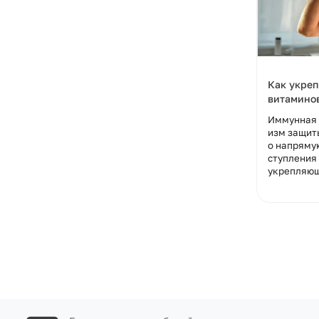
Как укреп
витамино
Иммунная 
изм защит
о напрямую
ступления
укрепляющ