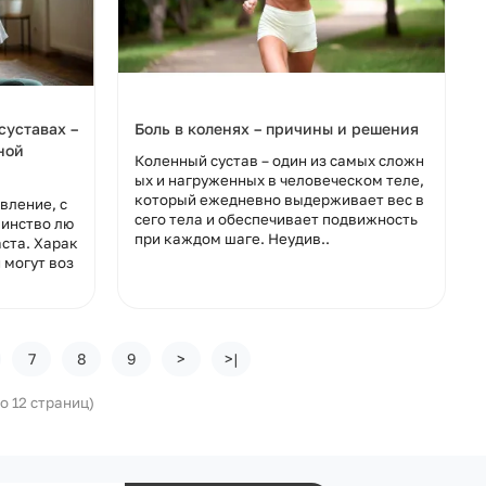
суставах –
Боль в коленях – причины и решения
ной
Коленный сустав – один из самых сложн
ых и нагруженных в человеческом теле,
который ежедневно выдерживает вес в
явление, с
сего тела и обеспечивает подвижность
инство лю
при каждом шаге. Неудив..
аста. Харак
 могут воз
7
8
9
>
>|
го 12 страниц)