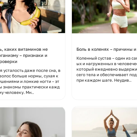
ста PerioBrite с ксилитолом
Отбеливающая зубная паст
ой мятой, PerioBrite
PerioBrite без фтора со вку
ь, каких витаминов не
Боль в коленях – причины 
, Nature's Answer, 113,4 г
мяты, PerioBrite Brightening
рганизму – признаки и
Коленный сустав – один из с
Toothpaste, Nature's Answer,
проверки
ых и нагруженных в человече
тся
В наличии
который ежедневно выдержи
 усталость даже после сна, в
сего тела и обеспечивает по
волос больше нормы, сухая к
при каждом шаге. Неудив..
шениями и ломкие ногти – эт
ы знакомы практически кажд
1350 р
у человеку. Мн..
В корзину
В корз
Быстрый заказ
Быстрый заказ