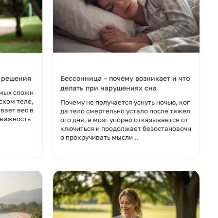
а
Детская зубная паста PerioBrite Kids
сом зимней
без фтора со вкусом клубники,
и решения
Бессонница – почему возникает и что
PerioBrite Kids Toothpaste, Nature's
делать при нарушениях сна
амых сложн
 113,4 г
Answer, 113,4 г
ском теле,
Почему не получается уснуть ночью, ког
В наличии
вает вес в
да тело смертельно устало после тяжел
движность
ого дня, а мозг упорно отказывается от
ключиться и продолжает безостановочн
о прокручивать мысли ..
1350 р
ину
В корзину
Быстрый заказ