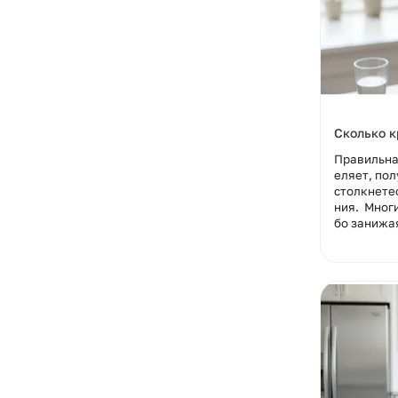
Сколько к
Правильна
еляет, пол
столкнете
ния. Мног
бо занижая