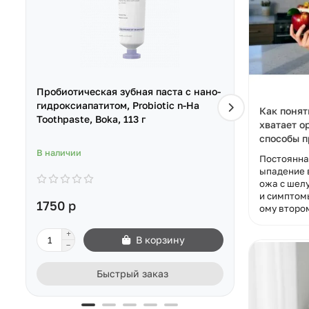
Пробиотическая зубная паста с нано-
Зубная па
гидроксиапатитом, Probiotic n-Ha
и прохладн
Как понят
Toothpaste, Boka, 113 г
Toothpaste
хватает о
способы 
В наличии
Заканчивае
Постоянная
ыпадение 
ожа с шелу
и симптом
1750 р
1350 р
ому втором
В корзину
Быстрый заказ