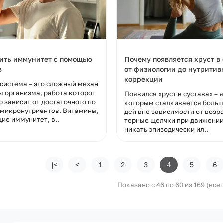
ить иммунитет с помощью
Почему появляется хруст в 
в
от физиологии до нутритив
коррекции
система – это сложный механ
ы организма, работа которог
Появился хруст в суставах – 
 зависит от достаточного по
которым сталкивается больш
 микронутриентов. Витамины,
дей вне зависимости от возр
ие иммунитет, в..
терные щелчки при движении
никать эпизодически ил..
|<
<
1
2
3
4
5
6
Показано с 46 по 60 из 169 (все