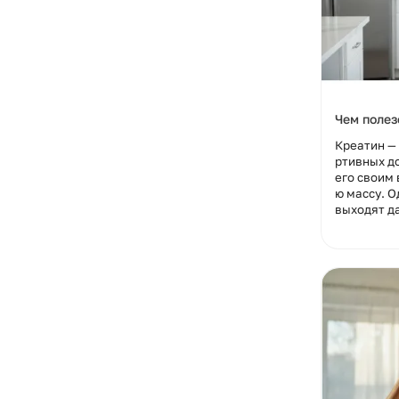
Чем полез
Креатин — 
ртивных д
его своим
ю массу. О
выходят да