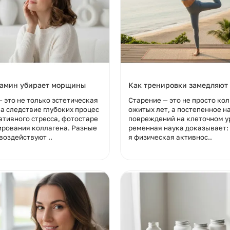
тамин убирает морщины
Как тренировки замедляют
 это не только эстетическая
Старение — это не просто ко
а следствие глубоких процес
ожитых лет, а постепенное н
ативного стресса, фотостаре
повреждений на клеточном у
ирования коллагена. Разные
ременная наука доказывает:
оздействуют ..
я физическая активнос..