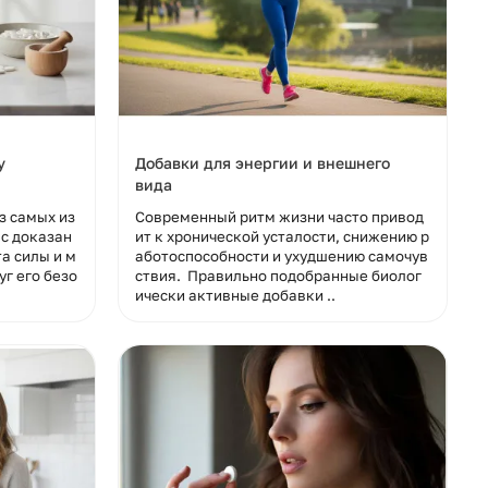
у
Добавки для энергии и внешнего
вида
з самых из
Современный ритм жизни часто привод
с доказан
ит к хронической усталости, снижению р
а силы и м
аботоспособности и ухудшению самочув
г его безо
ствия. Правильно подобранные биолог
ически активные добавки ..