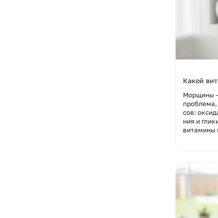
Какой ви
Морщины —
проблема, 
сов: оксид
ния и глик
витамины в