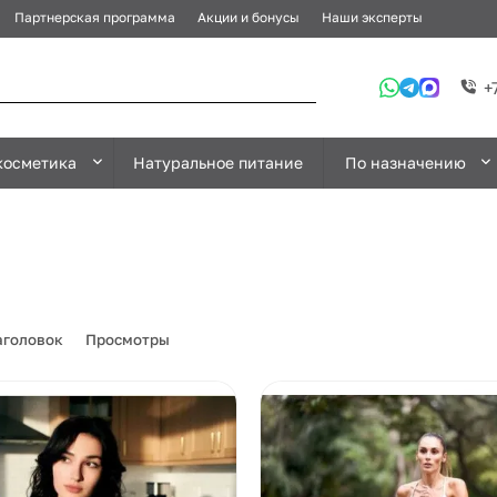
Партнерская программа
Акции и бонусы
Наши эксперты
+
косметика
Натуральное питание
По назначению
аголовок
Просмотры
Новинка