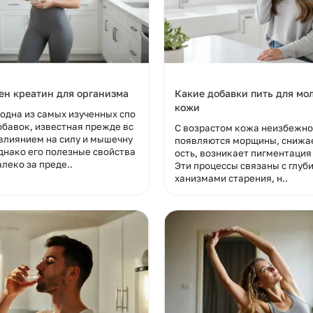
ен креатин для организма
Какие добавки пить для мо
кожи
одна из самых изученных спо
обавок, известная прежде вс
С возрастом кожа неизбежно
 влиянием на силу и мышечну
появляются морщины, снижае
днако его полезные свойства
ость, возникает пигментация 
леко за преде..
Эти процессы связаны с глуб
ханизмами старения, н..