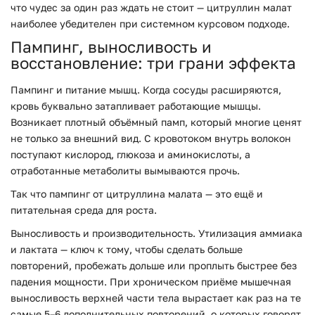
что чудес за один раз ждать не стоит — цитруллин малат
наиболее убедителен при системном курсовом подходе.
Пампинг, выносливость и
восстановление: три грани эффекта
Пампинг и питание мышц. Когда сосуды расширяются,
кровь буквально затапливает работающие мышцы.
Возникает плотный объёмный памп, который многие ценят
не только за внешний вид. С кровотоком внутрь волокон
поступают кислород, глюкоза и аминокислоты, а
отработанные метаболиты вымываются прочь.
Так что пампинг от цитруллина малата — это ещё и
питательная среда для роста.
Выносливость и производительность. Утилизация аммиака
и лактата — ключ к тому, чтобы сделать больше
повторений, пробежать дольше или проплыть быстрее без
падения мощности. При хроническом приёме мышечная
выносливость верхней части тела вырастает как раз на те
самые 5–6 дополнительных повторений, о которых говорят