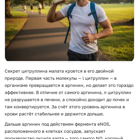
Секрет цитруллина малата кроется в его двойной
природе. Первая часть молекулы — l цитруллин — в
организме превращается в аргинин, но делает это гораздо
эффективнее. В отличие от самого аргинина, л цитруллин
не разрушается в печени, а спокойно доходит до почек и
там конвертируется. За счёт этого уровень аргинина в
крови растёт стабильнее и держится дольше.
Дальше аргинин под действием фермента eNOS,
расположенного в клетках сосудов, запускает
производство оксида азота — того самого NO, который