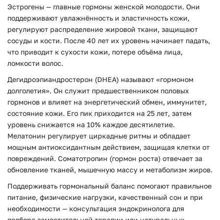
Эстрогены — главные гормоны женской молодости. Они
поддерживают увлажнённость и эластичность кожи,
регулируют распределение жировой ткани, защищают
сосуды и кости. После 40 лет их уровень начинает падать,
что приводит к сухости кожи, потере объёма лица,
ломкости волос.
Дегидроэпиандростерон (DHEA) называют «гормоном
долголетия». Он служит предшественником половых
гормонов и влияет на энергетический обмен, иммунитет,
состояние кожи. Его пик приходится на 25 лет, затем
уровень снижается на 10% каждое десятилетие.
Мелатонин регулирует циркадные ритмы и обладает
мощным антиоксидантным действием, защищая клетки от
повреждений. Соматотропин (гормон роста) отвечает за
обновление тканей, мышечную массу и метаболизм жиров.
Поддерживать гормональный баланс помогают правильное
питание, физические нагрузки, качественный сон и при
необходимости — консультация эндокринолога для
подбора заместительной терапии или натуральных