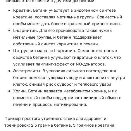
вписывается в связки с другими добавками:
Креатин. Бетаин участвует в эндогенном синтезе
креатина, поставляя метильные группы. Совместный
приём может дать более выраженный прирост силы.
L-карнитин. Для его производства также нужны
метильные группы, и бетаин поддерживает
собственный синтез карнитина в печени.
Цитруллин малат и L-аргинин. Осмопротекторные
свойства бетаина улучшают гидратацию клеток, что
усиливает пампинг-эффект от NO-донаторов.
Электролиты. В условиях сильного потоотделения
бетаин помогает удержать воду и электролиты внутри
клеток, снижая риск судорог и теплового удара.
Холин. Бетаин является метаболитом холина, и их
совместный приём поддерживает липидный обмен в
печени и процессы метилирования.
Пример простого утреннего стека для здоровья и
тренировок: 2.5 грамма бетаина, 5 граммов креатина,