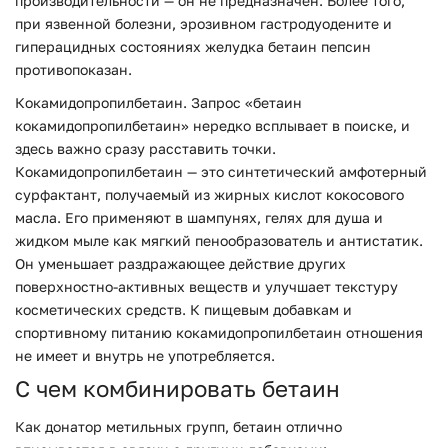
производительности — он не предназначен. Более того,
при язвенной болезни, эрозивном гастродуодените и
гиперацидных состояниях желудка бетаин пепсин
противопоказан.
Кокамидопропилбетаин. Запрос «бетаин
кокамидопропилбетаин» нередко всплывает в поиске, и
здесь важно сразу расставить точки.
Кокамидопропилбетаин — это синтетический амфотерный
сурфактант, получаемый из жирных кислот кокосового
масла. Его применяют в шампунях, гелях для душа и
жидком мыле как мягкий пенообразователь и антистатик.
Он уменьшает раздражающее действие других
поверхностно-активных веществ и улучшает текстуру
косметических средств. К пищевым добавкам и
спортивному питанию кокамидопропилбетаин отношения
не имеет и внутрь не употребляется.
С чем комбинировать бетаин
Как донатор метильных групп, бетаин отлично