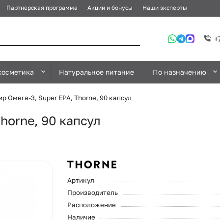
Партнерская программа
Акции и бонусы
Наши эксперты
+
косметика
Натуральное питание
По назначению
р Омега-3, Super EPA, Thorne, 90 капсул
horne, 90 капсул
Артикул
Производитель
Расположение
Наличие