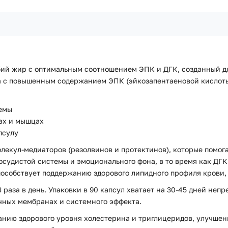
бий жир с оптимальным соотношением ЭПК и ДГК, созданный д
а с повышенным содержанием ЭПК (эйкозапентаеновой кислоты
темы
вах и мышцах
псулу
екул-медиаторов (резолвинов и протектинов), которые помога
осудистой системы и эмоционального фона, в то время как Д
 способствует поддержанию здорового липидного профиля крови
 раза в день. Упаковки в 90 капсул хватает на 30-45 дней не
очных мембранах и системного эффекта.
анию здорового уровня холестерина и триглицеридов, улучш