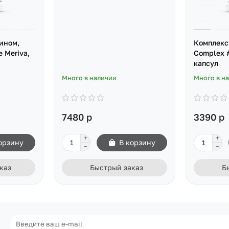
ином,
Комплекс 
 Meriva,
Complex #
капсул
Много в наличии
Много в н
7480 р
3390 р
орзину
В корзину
каз
Быстрый заказ
Б