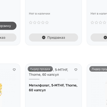
Нет в наличии
Нет в нали
орзину
каз
Предзаказ
Лидер продаж
Лидер про
Метилфолат, 5-MTHF, Thorne,
60 капсул