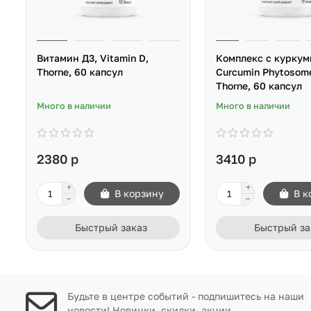
Витамин Д3, Vitamin D,
Комплекс с куркум
Thorne, 60 капсул
Curcumin Phytosome
Thorne, 60 капсул
Много в наличии
Много в наличии
2380 р
3410 р
В корзину
В к
Быстрый заказ
Быстрый за
Будьте в центре событий - подпишитесь на наши
новости! Новинки, скидки, акции.