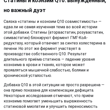
Статины и коэнзим Q10: вынужденный, 
но важный дуэт
Связка «статины и коэнзим Q10 совместимость» — 
едва ли не самая изученная тема во всей истории 
этой добавки. Статины (аторвастатин, розувастатин, 
симвастатин) блокируют фермент ГМГ-КоА-
редуктазу, который отвечает за синтез холестерина в 
печени. Но этот же фермент участвует в 
производстве собственного Q10. Результат 
длительного приёма статинов — падение уровня 
коэнзима в крови и тканях, которое может 
проявляться мышечной слабостью, болями и 
хронической усталостью.
Добавка Q10 в этой ситуации не просто разрешена — 
она прямо показана для компенсации дефицита. 
Некоторые исследования отмечают, что приём 
коэнзима помогает уменьшить выраженность 
статиновой миопатии и улучшить переносимость 