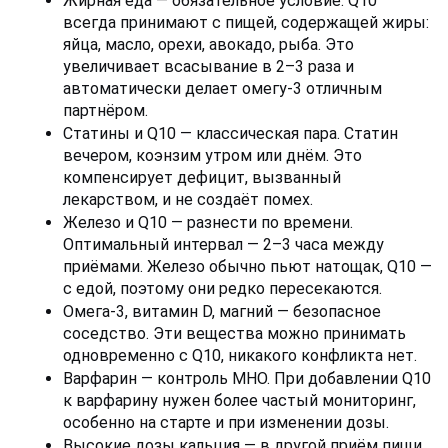
Жирная еда — обязательное условие. Q10 
всегда принимают с пищей, содержащей жиры: 
яйца, масло, орехи, авокадо, рыба. Это 
увеличивает всасывание в 2–3 раза и 
автоматически делает омегу-3 отличным 
партнёром.
Статины и Q10 — классическая пара. Статин 
вечером, коэнзим утром или днём. Это 
компенсирует дефицит, вызванный 
лекарством, и не создаёт помех.
Железо и Q10 — разнести по времени. 
Оптимальный интервал — 2–3 часа между 
приёмами. Железо обычно пьют натощак, Q10 — 
с едой, поэтому они редко пересекаются.
Омега-3, витамин D, магний — безопасное 
соседство. Эти вещества можно принимать 
одновременно с Q10, никакого конфликта нет.
Варфарин — контроль МНО. При добавлении Q10 
к варфарину нужен более частый мониторинг, 
особенно на старте и при изменении дозы.
Высокие дозы кальция — в другой приём пищи. 