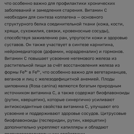
что особенно важно для профилактики хронических
заболеваний и замедления старения. Витамин C
необходим для синтеза коллагена — основного
структурного белка соединительной ткани (кожа, кости,
хрящи, сухожилия, связки, кровеносные сосуды),
способствуя заживлению ран, упругости кожи и здоровью
суставов. Он также участвует в синтезе карнитина,
нейромедиаторов (дофамин, норадреналин) и гормонов.
Витамин C повышает усвоение негемового железа из
растительной пищи за счёт восстановления железа из
формы Fe³⁺ в Fe²⁺, что особенно важно для вегетарианцев,
веганов и лиц с железодефицитной анемией. Плоды
шиповника (Rosa canina) являются богатым природным
источником витамина C, а также содержат биофлавоноиды
(рутин, кверцетин), которые синергично усиливают
антиоксидантные свойства витамина C, улучшают его
усвоение и поддерживают здоровье сосудов. Цитрусовые
биофлавоноиды (гесперидин, рутин, кверцетин)
дополнительно укрепляют капилляры и обладают
противовоспалительными свойствами.