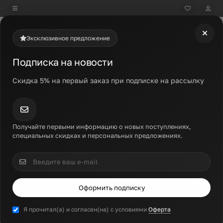
Эксклюзивное предложение
+7 499 500 97-74
Подписка на новости
Каталог
Скидка 5% на первый заказ при подписке на рассылку
вником и биофлавоноидами, Vitamin C, Now Foods, 250 таблеток
Витамин С с шиповником и
Получайте первыми информацию о новых поступлениях,
биофлавоноидами, Vitamin C, Now
специальных скидках и персональных предложениях.
Foods, 250 таблеток
Код товара: NOW-00687
Оформить подписку
Я прочитал(а) и согласен(на) с условиями
Оферта