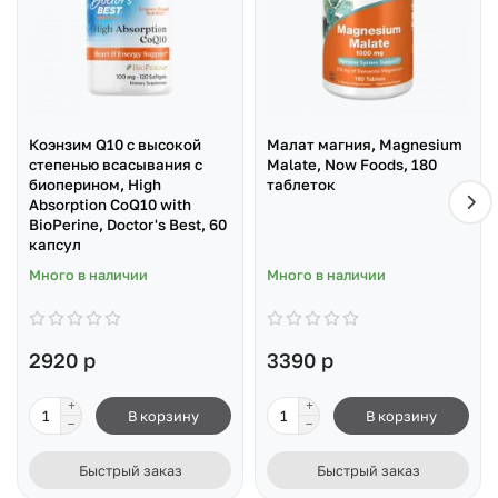
Коэнзим Q10 с высокой
Малат магния, Magnesium
степенью всасывания с
Malate, Now Foods, 180
биоперином, High
таблеток
Absorption CoQ10 with
BioPerine, Doctor's Best, 60
капсул
Много в наличии
Много в наличии
2920 р
3390 р
В корзину
В корзину
Быстрый заказ
Быстрый заказ