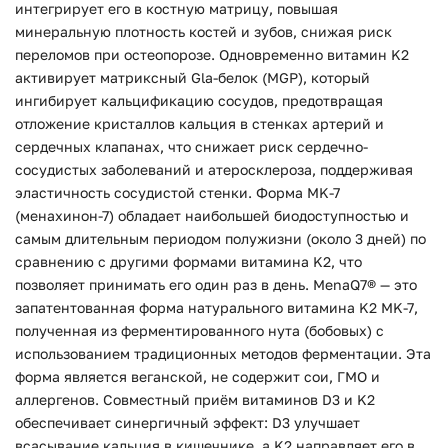
интегрирует его в костную матрицу, повышая
минеральную плотность костей и зубов, снижая риск
переломов при остеопорозе. Одновременно витамин K2
активирует матриксный Gla-белок (MGP), который
ингибирует кальцификацию сосудов, предотвращая
отложение кристаллов кальция в стенках артерий и
сердечных клапанах, что снижает риск сердечно-
сосудистых заболеваний и атеросклероза, поддерживая
эластичность сосудистой стенки. Форма MK-7
(менахинон-7) обладает наибольшей биодоступностью и
самым длительным периодом полужизни (около 3 дней) по
сравнению с другими формами витамина K2, что
позволяет принимать его один раз в день. MenaQ7® — это
запатентованная форма натурального витамина K2 MK-7,
полученная из ферментированного нута (бобовых) с
использованием традиционных методов ферментации. Эта
форма является веганской, не содержит сои, ГМО и
аллергенов. Совместный приём витаминов D3 и K2
обеспечивает синергичный эффект: D3 улучшает
всасывание кальция в кишечнике, а K2 направляет его в