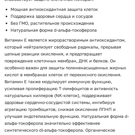
Мощная антиоксидантная защита клеток
Поддержка здоровья сердца и сосудов
Без ГМО, растительное происхождение
Натуральная форма d-альфа-токоферола
Витамин E является жирорастворимым антиоксидантом,
который нейтрализует свободные радикалы, прерывая
цепные реакции окисления, и предотвращает
повреждение клеточных мембран, ДНК и белков. Он
особенно важен для защиты полиненасыщенных жирных
кислот в мембранах клеток от перекисного окисления.
Витамин E также модулирует иммунную функцию,
усиливая пролиферацию Т-лимфоцитов и активность
натуральных киллеров (NK-клеток), поддерживает
здоровье сердечно-сосудистой системы, ингибируя
агрегацию тромбоцитов, снижая окисление ЛПНП и
улучшая эндотелиальную функцию. Натуральная форма d-
альфа-токоферола значительно эффективнее
синтетического dl-альфа-токоферола. Органическое