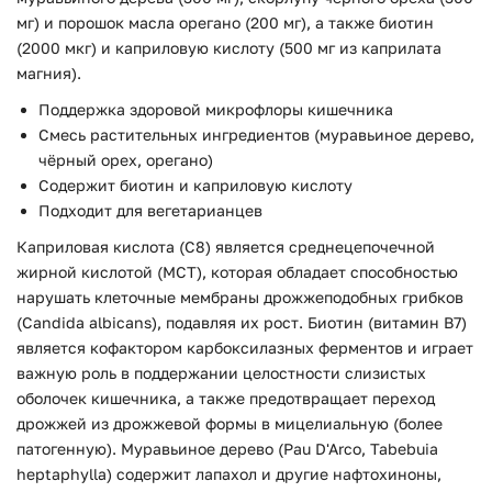
мг) и порошок масла орегано (200 мг), а также биотин
(2000 мкг) и каприловую кислоту (500 мг из каприлата
магния).
Поддержка здоровой микрофлоры кишечника
Смесь растительных ингредиентов (муравьиное дерево,
чёрный орех, орегано)
Содержит биотин и каприловую кислоту
Подходит для вегетарианцев
Каприловая кислота (C8) является среднецепочечной
жирной кислотой (MCT), которая обладает способностью
нарушать клеточные мембраны дрожжеподобных грибков
(Candida albicans), подавляя их рост. Биотин (витамин B7)
является кофактором карбоксилазных ферментов и играет
важную роль в поддержании целостности слизистых
оболочек кишечника, а также предотвращает переход
дрожжей из дрожжевой формы в мицелиальную (более
патогенную). Муравьиное дерево (Pau D'Arco, Tabebuia
heptaphylla) содержит лапахол и другие нафтохиноны,