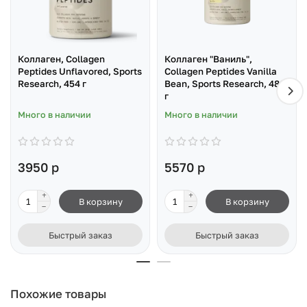
Коллаген, Collagen
Коллаген "Ваниль",
Peptides Unflavored, Sports
Collagen Peptides Vanilla
Research, 454 г
Bean, Sports Research, 480
г
Много в наличии
Много в наличии
3950 р
5570 р
В корзину
В корзину
Быстрый заказ
Быстрый заказ
Похожие товары