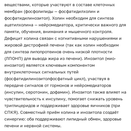
веществами, которые участвуют в составе клеточных
мембран (фосфолипиды — фосфатидилхолин и
фосфатидилинозитол). Холин необходим для синтеза
ацетилхолина — нейромедиатора, критически важного для
памяти, обучения, внимания и мышечного контроля.
Дефицит холина связан с когнитивными нарушениями и
жировой дистрофией печени (так как холин необходим
для синтеза липопротеинов очень низкой плотности
(ЛПОНП) для вывода жира из печени). Инозитол (мио-
инозитол) является ключевым компонентом
внутриклеточных сигнальных путей
(фосфатидилинозитолфосфатный цикл), участвуя в
передаче сигналов от гормонов и нейромедиаторов
(инсулин, серотонин, дофамин). Инозитол также влияет на
чувствительность к инсулину, помогает снижать уровень
триглицеридов и поддерживает здоровье яичников (при
СПКЯ). Совместный приём холина и инозитола создаёт
синергию: оба поддерживают липидный обмен, здоровье
печени и нервной системы.