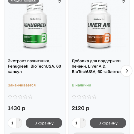
Лидер продаж
Экстракт пажитника,
Добавка для поддержки
Fenugreek, BioTechUSA, 60
печени, Liver AID,
капсул
BioTechUSA, 60 таблеток
Заканчивается
В наличии
1430 р
2120 р
В корзину
В корзину