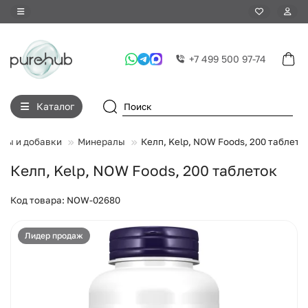
+7 499 500 97-74
Каталог
ны и добавки
Минералы
Келп, Kelp, NOW Foods, 200 таблето
Келп, Kelp, NOW Foods, 200 таблеток
Код товара: NOW-02680
Лидер продаж