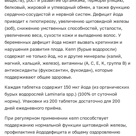
веществ), рост и развитие организма, терморегуляцию,
белковый, жировой и углеводный обмен, а также функцию
сердечно-сосудистой и нервной систем. Дефицит йода
приводит к гипотиреозу, увеличению щитовидной железы
(зоб), снижению умственных способностей, усталости,
увеличению веса, сухости кожи и выпадению волос. У
беременных дефицит йода может вызвать кретинизм и
нарушения развития плода. Келп (бурые водоросли)
содержат не только йод, но и другие минералы (калий,
магний, кальций, железо), витамины (A, C, E, K, группа B) и
антиоксиданты (фукоксантин, фукоидан), которые
поддерживают общее здоровье.
Каждая таблетка содержит 150 мкг йода (из органических
бурых водорослей Laminaria spp.) (100% от суточной
нормы). Упаковки из 200 таблеток достаточно для 200
дней ежедневного приёма.
При регулярном применении келп способствует
поддержанию нормальной функции щитовидной железы,
профилактике йододефицита и общему оздоровлению