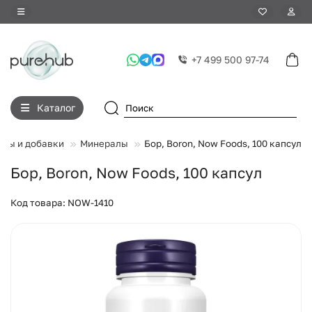
+7 499 500 97-74
Каталог
ны и добавки
Минералы
Бор, Boron, Now Foods, 100 капсул
Бор, Boron, Now Foods, 100 капсул
Код товара: NOW-1410