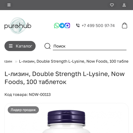
+7 499 500 97-74
Каталог
-Лизин
L-лизин, Double Strength L-Lysine, Now Foods, 100 таблет
L-лизин, Double Strength L-Lysine, Now
Foods, 100 таблеток
Код товара: NOW-00113
Лидер продаж