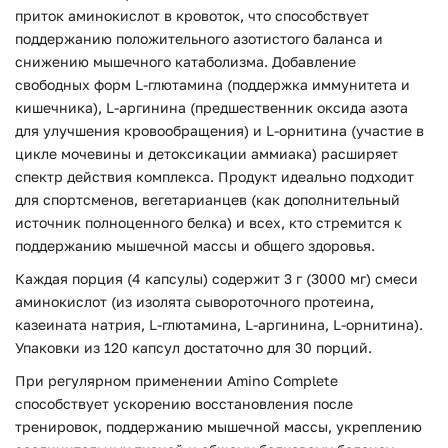
приток аминокислот в кровоток, что способствует
поддержанию положительного азотистого баланса и
снижению мышечного катаболизма. Добавление
свободных форм L-глютамина (поддержка иммунитета и
кишечника), L-аргинина (предшественник оксида азота
для улучшения кровообращения) и L-орнитина (участие в
цикле мочевины и детоксикации аммиака) расширяет
спектр действия комплекса. Продукт идеально подходит
для спортсменов, вегетарианцев (как дополнительный
источник полноценного белка) и всех, кто стремится к
поддержанию мышечной массы и общего здоровья.
Каждая порция (4 капсулы) содержит 3 г (3000 мг) смеси
аминокислот (из изолята сывороточного протеина,
казеината натрия, L-глютамина, L-аргинина, L-орнитина).
Упаковки из 120 капсул достаточно для 30 порций.
При регулярном применении Amino Complete
способствует ускорению восстановления после
тренировок, поддержанию мышечной массы, укреплению