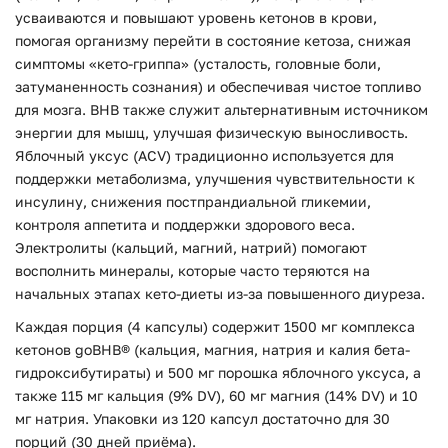
усваиваются и повышают уровень кетонов в крови,
помогая организму перейти в состояние кетоза, снижая
симптомы «кето-гриппа» (усталость, головные боли,
затуманенность сознания) и обеспечивая чистое топливо
для мозга. BHB также служит альтернативным источником
энергии для мышц, улучшая физическую выносливость.
Яблочный уксус (ACV) традиционно используется для
поддержки метаболизма, улучшения чувствительности к
инсулину, снижения постпрандиальной гликемии,
контроля аппетита и поддержки здорового веса.
Электролиты (кальций, магний, натрий) помогают
восполнить минералы, которые часто теряются на
начальных этапах кето-диеты из-за повышенного диуреза.
Каждая порция (4 капсулы) содержит 1500 мг комплекса
кетонов goBHB® (кальция, магния, натрия и калия бета-
гидроксибутираты) и 500 мг порошка яблочного уксуса, а
также 115 мг кальция (9% DV), 60 мг магния (14% DV) и 10
мг натрия. Упаковки из 120 капсул достаточно для 30
порций (30 дней приёма).