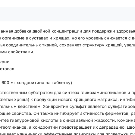
ванная добавка двойной концентрации для поддержки здоровья
 организме в суставах и хрящах, но его уровень снижается с 
я соединительных тканей, сохраняет структуру хрящей, увели
ыми свойствами.
ткани
ставах
 600 мг хондроитина на таблетку)
стественным субстратом для синтеза гликозаминогликанов и п
клетки хряща) к продукции нового хрящевого матрикса, инги
тельным действием. Хондроитин сульфат является сульфатиров
ующие свойства. Он также ингибирует активность ферментов, 
синтез гиалуроновой кислоты в синовиальной жидкости. Комби
теогликанов, а хондроитин предотвращает их деградацию. Дво
печивает клинически эффективные дозировки для поддержки су