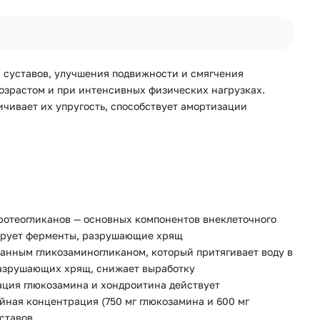
 суставов, улучшения подвижности и смягчения
возрастом и при интенсивных физических нагрузках.
чивает их упругость, способствует амортизации
ротеогликанов — основных компонентов внеклеточного
бирует ферменты, разрушающие хрящ
анным гликозаминогликаном, который притягивает воду в
разрушающих хрящ, снижает выработку
нация глюкозамина и хондроитина действует
йная концентрация (750 мг глюкозамина и 600 мг
ставов.