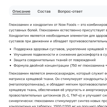
Описание
Состав
Вопрос-ответ
Глюкозамин и хондроитин от Now Foods — это комбиниро
суставных болей. Глюкозамин естественно присутствует в
Хондроитин является необходимым элементом для здоровь
суставов при движении и обладает противовоспалительн
Поддержка здоровья суставов, укрепление хрящевой 
Улучшение подвижности и снижение дискомфорта в су
Защита соединительных тканей от повреждений
Формула двойной концентрации (750 мг глюкозамина +
Глюкозамин является аминосахаридом, который служит е
матрикса хрящевой ткани. Он стимулирует хондроциты (
(металлопротеиназы), и обладает мягким противовоспали
хрящевую ткань, обеспечивая её упругость и амортизир
провоспалительных цитокинов (IL-1, TNF-α) и улучшает 
синергически: глюкозамин стимулирует синтез новых про
хондроитина на таблетку, 1500/1200 мг на порцию) обес