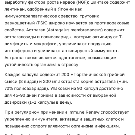
выработку фактора роста нервов (NGF); шиитаке содержит
лентинан, одобренный в Японии как
иммунотерапевтическое средство; трутовик
разноцветный (PSK) широко изучается за противораковые
свойства. Астрагал (Astragalus membranaceus) содержит
астрагалозиды и полисахариды, которые активируют Т-
лимфоциты и макрофаги, увеличивают продукцию
интерферона и усиливают антивирусный иммунитет.
Астрагал также является адаптогеном, повышающим
устойчивость организма к стрессу.
Каждая капсула содержит 200 мг органической грибной
смеси (8 видов) и 200 мг экстракта корня астрагала (мин.
70% полисахаридов). Упаковки из 90 капсул достаточно
для 45–90 дней приёма в зависимости от выбранной
дозировки (1–2 капсулы в день).
При регулярном применении Immune Renew способствует
укреплению иммунитета, активации защитных клеток и
повышению сопротивляемости организма инфекциям.