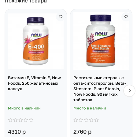
Похожие товары
Витамин Е, Vitamin E, Now
Растительные стеролы с
Foods, 250 желатиновых
бета-ситостеролом, Beta-
капсул
Sitosterol Plant Sterols,
Now Foods, 90 мягких
таблеток
Много в наличии
Много в наличии
4310 р
2760 р