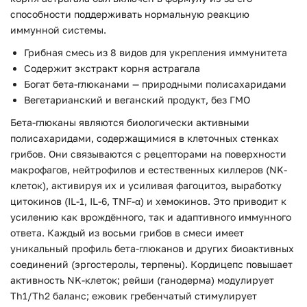
способности поддерживать нормальную реакцию
иммунной системы.
Грибная смесь из 8 видов для укрепления иммунитета
Содержит экстракт корня астрагала
Богат бета-глюканами — природными полисахаридами
Вегетарианский и веганский продукт, без ГМО
Бета-глюканы являются биологически активными
полисахаридами, содержащимися в клеточных стенках
грибов. Они связываются с рецепторами на поверхности
макрофагов, нейтрофилов и естественных киллеров (NK-
клеток), активируя их и усиливая фагоцитоз, выработку
цитокинов (IL-1, IL-6, TNF-α) и хемокинов. Это приводит к
усилению как врождённого, так и адаптивного иммунного
ответа. Каждый из восьми грибов в смеси имеет
уникальный профиль бета-глюканов и других биоактивных
соединений (эргостеролы, терпены). Кордицепс повышает
активность NK-клеток; рейши (ганодерма) модулирует
Th1/Th2 баланс; ежовик гребенчатый стимулирует