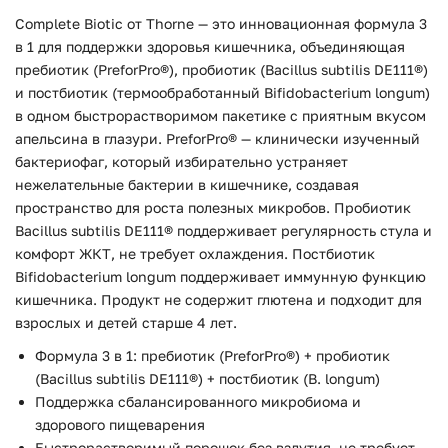
Complete Biotic от Thorne — это инновационная формула 3
в 1 для поддержки здоровья кишечника, объединяющая
пребиотик (PreforPro®), пробиотик (Bacillus subtilis DE111®)
и постбиотик (термообработанный Bifidobacterium longum)
в одном быстрорастворимом пакетике с приятным вкусом
апельсина в глазури. PreforPro® — клинически изученный
бактериофаг, который избирательно устраняет
нежелательные бактерии в кишечнике, создавая
пространство для роста полезных микробов. Пробиотик
Bacillus subtilis DE111® поддерживает регулярность стула и
комфорт ЖКТ, не требует охлаждения. Постбиотик
Bifidobacterium longum поддерживает иммунную функцию
кишечника. Продукт не содержит глютена и подходит для
взрослых и детей старше 4 лет.
Формула 3 в 1: пребиотик (PreforPro®) + пробиотик
(Bacillus subtilis DE111®) + постбиотик (B. longum)
Поддержка сбалансированного микробиома и
здорового пищеварения
Быстрорастворимый порошок без вздутия, не требует