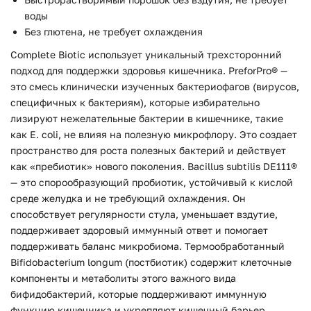
воды
Без глютена, не требует охлаждения
Complete Biotic использует уникальный трехсторонний
подход для поддержки здоровья кишечника. PreforPro® —
это смесь клинически изученных бактериофагов (вирусов,
специфичных к бактериям), которые избирательно
лизируют нежелательные бактерии в кишечнике, такие
как E. coli, не влияя на полезную микрофлору. Это создает
пространство для роста полезных бактерий и действует
как «пребиотик» нового поколения. Bacillus subtilis DE111®
— это спорообразующий пробиотик, устойчивый к кислой
среде желудка и не требующий охлаждения. Он
способствует регулярности стула, уменьшает вздутие,
поддерживает здоровый иммунный ответ и помогает
поддерживать баланс микробиома. Термообработанный
Bifidobacterium longum (постбиотик) содержит клеточные
компоненты и метаболиты этого важного вида
бифидобактерий, которые поддерживают иммунную
функцию кишечника и укрепляют кишечный барьер.